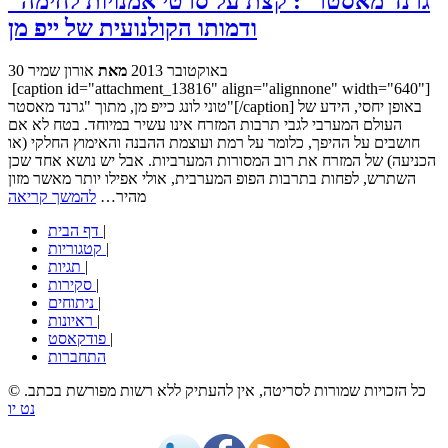
"גרנד מאסטר": קצת על סרטי אמנויות לחימה
ודמותו הקולנועית של ייפ מן
30 באוקטובר 2013
מאת
אורון שמיר
[caption id="attachment_13816" align="alignnone" width="640"]
טוני לונג כייפ מן, מתוך "גרנד מאסטר"[/caption] באופן יחסי, הידע של
העולם המערבי לגבי תרבות המזרח אינו עשיר במיוחד. בטח לא אם
חושבים על ההיפך, כלומר על רמת ועוצמת ההבנה והאימוץ החלקי (או
הכניעה) של המזרח את רוב המסורות המערביות. אבל יש נושא אחד שכן
השתרש, לפחות בתרבות הפופ המערבית, אולי אפילו יותר מאשר מזון
מהיר…
להמשך קריאה
|
דף הבית
|
קטגוריות
|
תגיות
|
סקירות
|
ניתוחים
|
ראיונות
|
פודקאסט
התחברות
© כל הזכויות שמורות לסריטה, אין להעתיק ללא רשות מפורשת בכתב.
נט יו