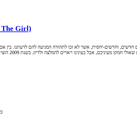
מתחת לרדאר: ״שאלוהים יעז
נינו ראויים להמלצה ולדיון. בשנת 2009 הוציא המוסיקאי סטיוארט מורדוך (סולן הלהקה הסקוטית בל…
© 