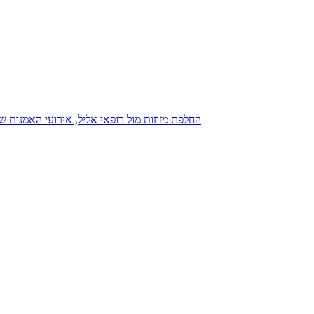
נגנז בגנזך 20.08.2015: כנס D23, החלפת מזוזות מול רופאי אליל