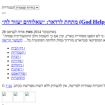
קטגוריות
ור לה״ (God Help The Girl)
28 באוקטובר 2014
מאת
אדוה לנציאנו
"מתחת לרדאר" היא פינה חודשית חדשה בבלוג, שמבקשת להציג סרטים חדשים, וחדשים-יחסית, אשר לא זכו לתהודה המגיעה להם לדעתנו. בין אם כי לא הופצו מסחרית בארץ, ובין אם כי תשומת הלב התקשורתית פסחה
להמשך קריאה
|
דף הבית
|
קטגוריות
|
תגיות
|
סקירות
|
ניתוחים
|
ראיונות
|
פודקאסט
התחברות
כל הזכויות שמורות לסריטה, אין להעתיק ללא רשות מפורשת בכתב.
נט יו