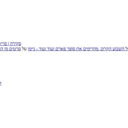
״בוסית בהפרעה״ (I Want Your Sex), סקירה
, אירועי האמנות של השבוע הקרוב, מחרימים את סופר פארם ועוד ועוד - ניימן
על
סרטים מן העב
ק