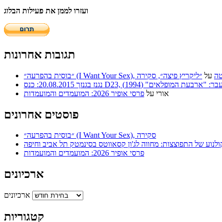
ועזרו לממן את פעילות הבלוג
תגובות אחרונות
 | סריטה
על
״ליקריץ פיצה״, סקירה
ר: "ארבעת המופלאים" (1994)
אורי
על
פרסי אופיר 2026: המועמדים והמועמדות
פוסטים אחרונים
״בוסית בהפרעה״ (I Want Your Sex), סקירה
ולנוע של התפוצצות: מחווה לג'ון קסאווטס בסינמטק תל אביב וחיפה
פרסי אופיר 2026: המועמדים והמועמדות
ארכיונים
ארכיונים
קטגוריות