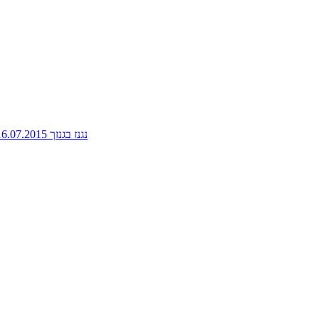
נגנז בגנזך 16.07.2015: פלוטו, אספנית ספרי אוכל, האביב הכורדי, בית ספר לשותים מתחילים ועוד ועוד - ניימן