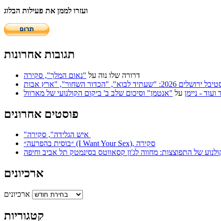
ועזרו לממן את פעילות הבלוג
תגובות אחרונות
דרורה שלו נוה
על
"נאום המלך", סקירה
על
"אנטמן" וסיכום שלב ב' ביקום הקולנועי של מארוול
פוסטים אחרונים
"איש הגלידה", סקירה
״בוסית בהפרעה״ (I Want Your Sex), סקירה
ולנוע של התפוצצות: מחווה לג'ון קסאווטס בסינמטק תל אביב וחיפה
ארכיונים
ארכיונים
קטגוריות