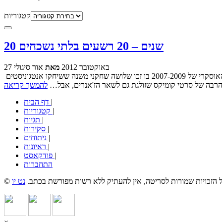
קטגוריות
20 שנים – 20 רשעים בלתי נשכחים
27 באוקטובר 2012
מאת
אור סיגולי
על אף שהיא חודשיים מלהסתיים, אפשר לומר כבר עכשיו ששנת 2012 הייתה שנה מעולה לנבלים קולנועיים. יכול להיות שזו תוצאה של הסטרייק האוסקרי של 2007-2009 בו זכו שלושה שחקני משנה ששיחקו אנטגוניסטים
 הרבה של סרטי קומיקס שזולגת גם לשאר הז'אנרים, אבל…
להמשך קריאה
|
דף הבית
|
קטגוריות
|
תגיות
|
סקירות
|
ניתוחים
|
ראיונות
|
פודקאסט
התחברות
כל הזכויות שמורות לסריטה, אין להעתיק ללא רשות מפורשת בכתב.
נט יו