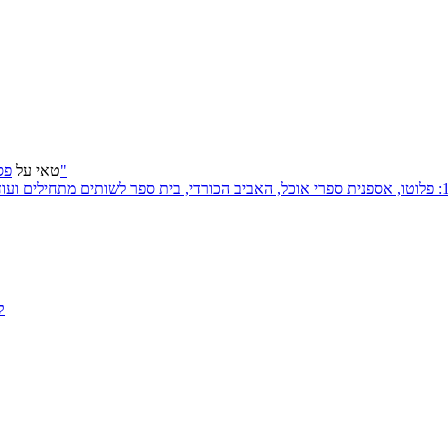
פסטיבל ירושלים 2026: "שעתיד לבוא", "הכדור השחור", "ארץ אבות"
טאי
על
ק