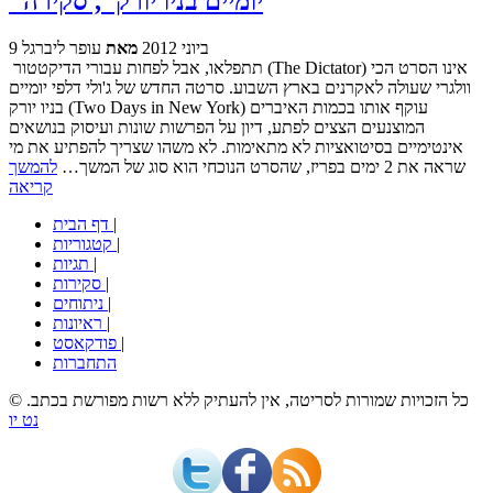
"יומיים בניו יורק", סקירה
9 ביוני 2012
מאת
עופר ליברגל
תתפלאו, אבל לפחות עבורי הדיקטטור (The Dictator) אינו הסרט הכי
וולגרי שעולה לאקרנים בארץ השבוע. סרטה החדש של ג'ולי דלפי יומיים
בניו יורק (Two Days in New York) עוקף אותו בכמות האיברים
המוצנעים הצצים לפתע, דיון על הפרשות שונות ועיסוק בנושאים
אינטימיים בסיטואציות לא מתאימות. לא משהו שצריך להפתיע את מי
שראה את 2 ימים בפריז, שהסרט הנוכחי הוא סוג של המשך…
להמשך
קריאה
|
דף הבית
|
קטגוריות
|
תגיות
|
סקירות
|
ניתוחים
|
ראיונות
|
פודקאסט
התחברות
© כל הזכויות שמורות לסריטה, אין להעתיק ללא רשות מפורשת בכתב.
נט יו