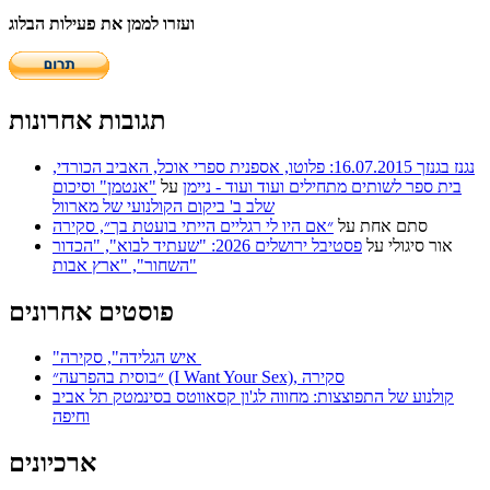
ועזרו לממן את פעילות הבלוג
תגובות אחרונות
נגנז בגנזך 16.07.2015: פלוטו, אספנית ספרי אוכל, האביב הכורדי,
בית ספר לשותים מתחילים ועוד ועוד - ניימן
על
"אנטמן" וסיכום
שלב ב' ביקום הקולנועי של מארוול
סתם אחת
על
״אם היו לי רגליים הייתי בועטת בך״, סקירה
אור סיגולי
על
פסטיבל ירושלים 2026: "שעתיד לבוא", "הכדור
השחור", "ארץ אבות"
פוסטים אחרונים
"איש הגלידה", סקירה
״בוסית בהפרעה״ (I Want Your Sex), סקירה
קולנוע של התפוצצות: מחווה לג'ון קסאווטס בסינמטק תל אביב
וחיפה
ארכיונים