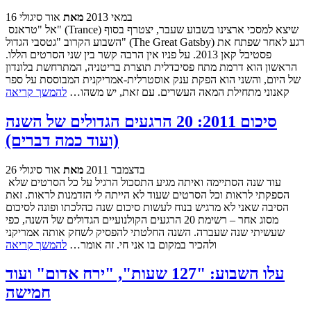
16 במאי 2013
מאת
אור סיגולי
אל "טראנס" (Trance) שיצא למסכי ארצינו בשבוע שעבר, יצטרף בסוף
השבוע הקרוב "גטסבי הגדול" (The Great Gatsby) רגע לאחר שפתח את
פסטיבל קאן 2013. על פניו אין הרבה קשר בין שני הסרטים הללו.
הראשון הוא דרמת מתח פסיכדלית תוצרת בריטניה, המתרחשת בלונדון
של היום, והשני הוא הפקת ענק אוסטרלית-אמריקנית המבוססת על ספר
קאנוני מתחילת המאה העשרים. עם זאת, יש משהו…
להמשך קריאה
סיכום 2011: 20 הרגעים הגדולים של השנה
(ועוד כמה דברים)
26 בדצמבר 2011
מאת
אור סיגולי
עוד שנה הסתיימה ואיתה מגיע התסכול הרגיל על כל הסרטים שלא
הספקתי לראות וכל הסרטים שעוד לא הייתה לי הזדמנות לראות. זאת
הסיבה שאני לא מרגיש בנוח לעשות סיכום שנה כהלכתו ופונה לסיכום
מסוג אחר – רשימת 20 הרגעים הקולנועיים הגדולים של השנה, כפי
שעשיתי שנה שעברה. השנה החלטתי להפסיק לשחק אותה אמריקני
ולהכיר במקום בו אני חי. זה אומר…
להמשך קריאה
עלו השבוע: "127 שעות", "ירח אדום" ועוד
חמישה