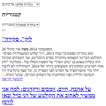
ארכיונים
קטגוריות
קטגוריות
"לוק", סקירה
26 בספטמבר 2014
מאת
אור סיגולי
מאז בכורתו בפסטיבל ונציה 2013, דרך שלוש המועמדויות בפרסי
הקולנוע הבריטי העצמאי (והזכייה בפרס התסריט), ועד השבחים שקיבל
טום הארדי על הופעת הסולו שלו - מבחינתי "לוק" (Locke) היה בקלות
אחד הסרטים המסקרנים והמצופים ביותר של 2014. השתדלתי לא לדעת
יותר מדי אינפורמציה על הסרט לפני הצפייה בו, וכל שצף בתודעתי היו
הנסיעה הלילית ופניו המזוקנות של השחקן הבריטי, שכבר הוכיח…
להמשך קריאה
על אהבה, חיים, זומבים ורקדנים: למה אני
ממשיך לאהוב את הקולנוע של דני בויל ובאז
לורמן