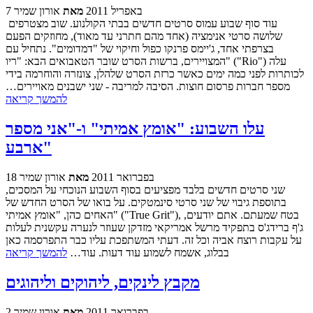
7 באפריל 2011
מאת
אורון שמיר
עוד סוף שבוע עמוס סרטים חדשים בבתי הקולנוע. שוב מצטרפים
שלושה סרטי אנימציה (אחד מהם חתרני עד מאוד), מחוזקים הפעם
בצרפתי אחד, ג'יימס פרנקו כפול וחיקוי של "דמדומים". נתחיל עם
המצויירים, ברשות הסרט שובר הטאבואים הבא: "ריו" ("Rio") עלה
לכותרות לפני כמה ימים כאשר כרזת הסרט שלהלן, צונזרה והוחרמה בידי
מספר חברות פרסום חוצות. הסיבה למריבה - שני ישבנים מאויירים…
להמשך קריאה
עלו השבוע: "אומץ אמיתי" ו-"אני מספר
ארבע"
18 בפברואר 2011
מאת
אורון שמיר
שני סרטים חדשים בלבד מפציעים בסוף השבוע הנוכחי על המסכים,
בתוספת גיבוי של שני סרטי סינמטקים. על בואו של הסרט החדש של
האחים כהן, "אומץ אמיתי" ("True Grit"), בטח שמעתם. אתם יודעים,
ג'ף ברידג'ס בתפקיד מרשל אמריקאי מזדקן שעוזר לנערה עקשנית לעלות
על עקבות רוצח אביה וכל זה. דעתי המשתפכת עליו כבר התפרסמה כאן
בבלוג, אשמח לשמוע עוד דעות. עוד…
להמשך קריאה
מקבץ לינקים, ליהוקים וליהוגים
2 בפברואר 2011
מאת
אורון שמיר