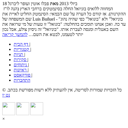
18 ביולי 2013
מאת
פבלו אוטין ועופר ליברגל
המחווה ללואיס בוניואל החלה בסינמטקים ברחבי הארץ (הנה לו"ז
ההקרנות). אז קודם כל הערה על שם הבמאי: הסינמטק החליט לאיית את
שם המשפחה של Luis Buñuel - "בוניואל" ולא "בונואל" כפי שהיה נהוג
עד כה. ואכן אנחנו תומכים בהחלטה: "בונואל" זו טעות של מי שרואה את
השם באנגלית ומנסה לעברת אותו. "בוניואל" זה ניסיון צולע, אבל נכון
יותר לטעמנו, לבטא את השם…
להמשך קריאה
|
דף הבית
|
קטגוריות
|
תגיות
|
סקירות
|
ניתוחים
|
ראיונות
|
פודקאסט
התחברות
© כל הזכויות שמורות לסריטה, אין להעתיק ללא רשות מפורשת בכתב.
נט יו
×