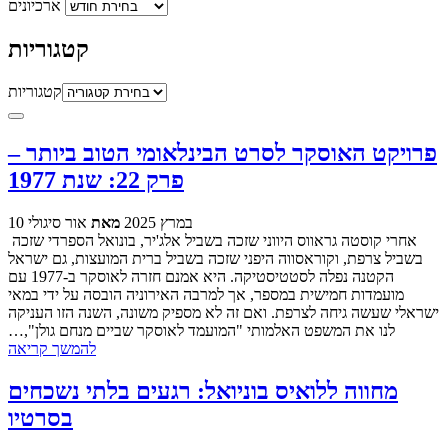
ארכיונים
קטגוריות
קטגוריות
פרויקט האוסקר לסרט הבינלאומי הטוב ביותר –
פרק 22: שנת 1977
10 במרץ 2025
מאת
אור סיגולי
אחרי קוסטה גראווס היווני שזכה בשביל אלג'יר, בונואל הספרדי שזכה
בשביל צרפת, וקוראסווה היפני שזכה בשביל ברית המועצות, גם ישראל
הקטנה נפלה לסטטיסטיקה. היא אמנם חזרה לאוסקר ב-1977 עם
מועמדות חמישית במספר, אך למרבה האירוניה הובסה על ידי במאי
ישראלי שעשה גיחה לצרפת. ואם זה לא מספיק משונה, השנה הזו העניקה
לנו את המשפט האלמותי "המועמד לאוסקר שביים מנחם גולן",…
להמשך קריאה
מחווה ללואיס בוניואל: רגעים בלתי נשכחים
בסרטיו