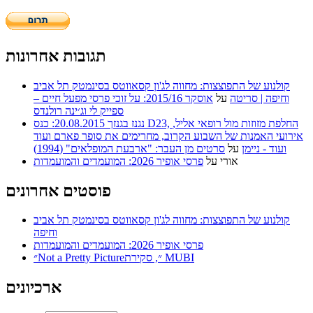
תגובות אחרונות
קולנוע של התפוצצות: מחווה לג'ון קסאווטס בסינמטק תל אביב
וחיפה | סריטה
על
אוסקר 2015/16: על זוכי פרסי מפעל חיים –
ספייק לי וג׳ינה רולנדס
נגנז בגנזך 20.08.2015: כנס D23, החלפת מזוזות מול רופאי אליל,
אירועי האמנות של השבוע הקרוב, מחרימים את סופר פארם ועוד
ועוד - ניימן
על
סרטים מן העבר: "ארבעת המופלאים" (1994)
אורי
על
פרסי אופיר 2026: המועמדים והמועמדות
פוסטים אחרונים
קולנוע של התפוצצות: מחווה לג'ון קסאווטס בסינמטק תל אביב
וחיפה
פרסי אופיר 2026: המועמדים והמועמדות
״Not a Pretty Picture״, סקירת MUBI
ארכיונים