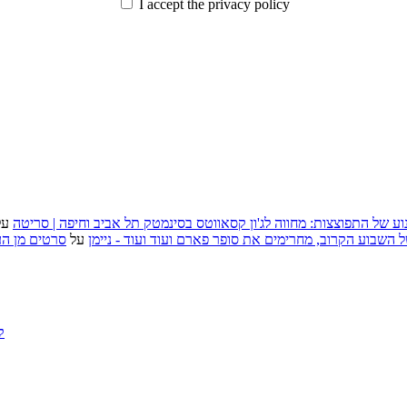
I accept the privacy policy
וע של התפוצצות: מחווה לג'ון קסאווטס בסינמטק תל אביב וחיפה | סריטה
על
, אירועי האמנות של השבוע הקרוב, מחרימים את סופר פארם ועוד ועוד - ניימן
על
סרטים מן העב
ק