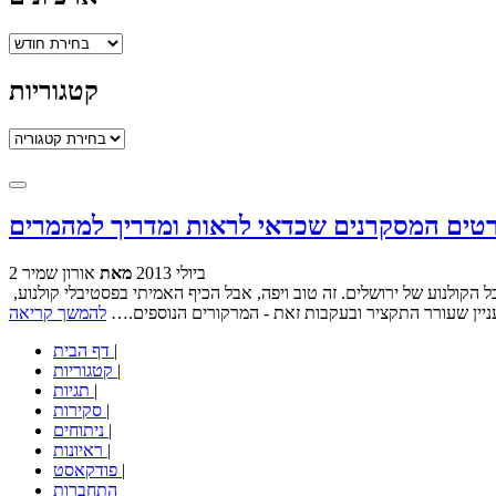
ארכיונים
קטגוריות
קטגוריות
2 ביולי 2013
מאת
אורון שמיר
אתמול פרסמנו המלצות (ואזהרות, אבל עד גבול מסויים, כי מי אנחנו שנמנע מכם דברים) על הסרטים שכבר ראינו מתוך ההיצע השנתי של פסטיבל הקולנוע של ירושלים. זה טוב ויפה, אבל הכיף האמיתי בפסטיבלי קולנוע,
עניין שעורר התקציר ובעקבות זאת - המרקורים הנוספים.…
להמשך קריאה
|
דף הבית
|
קטגוריות
|
תגיות
|
סקירות
|
ניתוחים
|
ראיונות
|
פודקאסט
התחברות