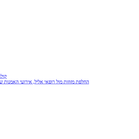
קולנ
נגנז בגנזך 20.08.2015: כנס D23, החלפת מזוזות מול רופאי אליל