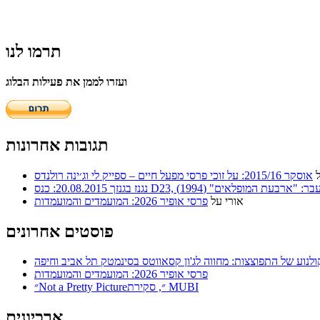
תרמו לנו
ועזרו לממן את פעילות הבלוג
תגובות אחרונות
אוסקר 2015/16: על זוכי פרסי מפעל חיים – ספייק לי וג׳ינה רולנדס
ר: "ארבעת המופלאים" (1994)
אורי
על
פרסי אופיר 2026: המועמדים והמועמדות
פוסטים אחרונים
ולנוע של התפוצצות: מחווה לג'ון קסאווטס בסינמטק תל אביב וחיפה
פרסי אופיר 2026: המועמדים והמועמדות
״Not a Pretty Picture״, סקירת MUBI
ארכיונים