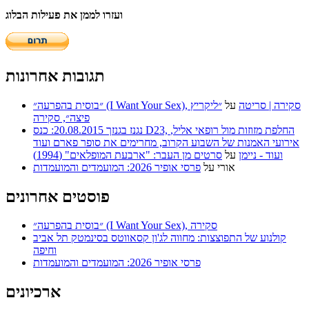
ועזרו לממן את פעילות הבלוג
תגובות אחרונות
״בוסית בהפרעה״ (I Want Your Sex), סקירה | סריטה
על
״ליקריץ
פיצה״, סקירה
נגנז בגנזך 20.08.2015: כנס D23, החלפת מזוזות מול רופאי אליל,
אירועי האמנות של השבוע הקרוב, מחרימים את סופר פארם ועוד
ועוד - ניימן
על
סרטים מן העבר: "ארבעת המופלאים" (1994)
אורי
על
פרסי אופיר 2026: המועמדים והמועמדות
פוסטים אחרונים
״בוסית בהפרעה״ (I Want Your Sex), סקירה
קולנוע של התפוצצות: מחווה לג'ון קסאווטס בסינמטק תל אביב
וחיפה
פרסי אופיר 2026: המועמדים והמועמדות
ארכיונים