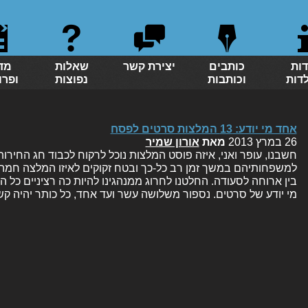
דות
כותבים
יצירת קשר
שאלות
מד
לדות
וכותבות
נפוצות
ופרו
אחד מי יודע: 13 המלצות סרטים לפסח
26 במרץ 2013
מאת
אורון שמיר
חשבנו, עופר ואני, איזה פוסט המלצות נוכל לרקוח לכבוד חג החירו
למשפחותיהם במשך זמן רב כל-כך ובטח זקוקים לאיזו המלצה חמה ע
בין ארוחה לסעודה. החלטנו לחרוג ממנהגינו להיות כה רציניים כל
מי יודע של סרטים. נספור משלושה עשר ועד אחד, כל כותר יהיה 