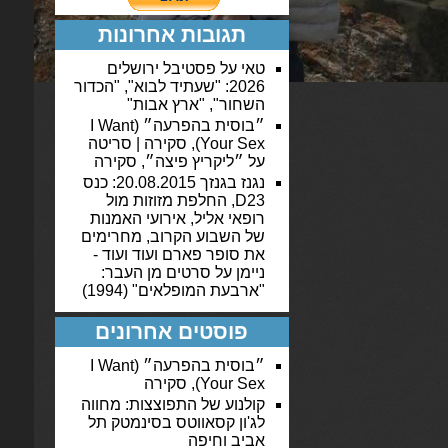
תגובות אחרונות
טאי
על
פסטיבל ירושלים
2026: "שעתיד לבוא", "הכדור
השחור", "ארץ אבות"
״בוסית בהפרעה״ (I Want
Your Sex), סקירה | סריטה
על
״ליקריץ פיצה״, סקירה
נגנז בגנזך 20.08.2015: כנס
D23, החלפת מזוזות מול
רופאי אליל, אירועי האמנות
של השבוע הקרוב, מחרימים
את סופר פארם ועוד ועוד -
ניימן
על
סרטים מן העבר:
"ארבעת המופלאים" (1994)
פוסטים אחרונים
״בוסית בהפרעה״ (I Want
Your Sex), סקירה
קולנוע של התפוצצות: מחווה
לג'ון קסאווטס בסינמטק תל
אביב וחיפה