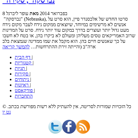
"נברסקה", סקירה
8 בפברואר 2014
מאת
עופר ליברגל
"נברסקה" (Nebraska), סרטו החדש של אלכסנדר פיין, הוא סרט על
אנשים לא מרשימים במיוחד, שיוצאים ממקום נידח לעבר מקום נידח
מעט גדול יותר ועוצרים בדרך במקום עוד יותר נידח. סרט על המדינות
שרוב האמריקאים טסים מעליהן ומעולם לא ביקרו בהן, או בטח לא חשבו
על כך שאנשים חיים בהן. הוא מקבל את שמו ממדינה שנמצאת בלב
ארה"ב (והייתה זירת ההתרחשות…
להמשך קריאה
|
דף הבית
|
קטגוריות
|
תגיות
|
סקירות
|
ניתוחים
|
ראיונות
|
פודקאסט
התחברות
© כל הזכויות שמורות לסריטה, אין להעתיק ללא רשות מפורשת בכתב.
נט יו