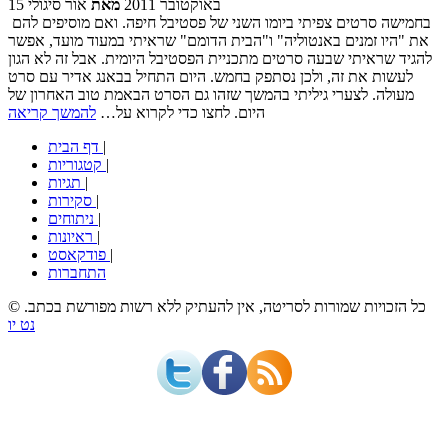
15 באוקטובר 2011
מאת
אור סיגולי
בחמישה סרטים צפיתי ביומו השני של פסטיבל חיפה. ואם מוסיפים להם
את "היו זמנים באנטוליה" ו"הבית הדומם" שראיתי במעוד מועד, אפשר
להגיד שראיתי שבעה סרטים מתכניית הפסטיבל היומית. אבל זה לא הגון
לעשות את זה, ולכן נסתפק בחמש. היום התחיל בבאנג אדיר עם סרט
מעולה. לצערי גיליתי בהמשך שזהו גם הסרט הבאמת טוב האחרון של
היום. לחצו כדי לקרוא על…
להמשך קריאה
|
דף הבית
|
קטגוריות
|
תגיות
|
סקירות
|
ניתוחים
|
ראיונות
|
פודקאסט
התחברות
© כל הזכויות שמורות לסריטה, אין להעתיק ללא רשות מפורשת בכתב.
נט יו