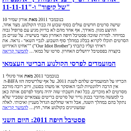
של קיפוד" ו-"11-11-11"
10 בנובמבר 2011
מאת
אורון שמיר
שישה סרטים חדשים עולים בסוף שבוע זה בבתי הקולנוע. מצד אחד,
ההיצע מגוון. מאידך, אף אחד מהם לא בדיוק מגיע עם פרופיל גבוה
במיוחד. למרות שזוכה פסטיבל חיפה האחרון מצוי בשישיה. על שניים מן
הסרטים תוכלו לקרוא בבלוג במהלך סוף השבוע. לגביי השאר - נראה. את
"אחינו האידיוט" ("Our Idiot Brother") ראיתי ועליו כתבתי
בקצרה בפסטיבל ירושלים האחרון. סרטו של במאי…
להמשך קריאה
המועמדים לפרסי הקולנוע הבריטי העצמאי
1 בנובמבר 2011
מאת
אור סיגולי
ה-BIFA הכריזו על המועמדים שלהם לשנת 2011. על אף שלרשימה הזו
אין הרבה רלוונטיות לגבי האוסקר או משהו בסגנון, ורוב רובה מורכב
מסרטים לא מוכרים, בכל זאת חשבתי שזה יהיה נחמד לפרסם אותה כאן
כי למעשה מדובר בבנק נדיר של סרטים בריטים עצמאיים שסביר שלא
נתקל בהם במהלך השנה, אבל ודאי שחלקם הגדול מעניין ואיכותי. לאלה
שמעוניינים בקולנוע אחר, חוץ…
להמשך קריאה
פסטיבל חיפה 2011: היום השני