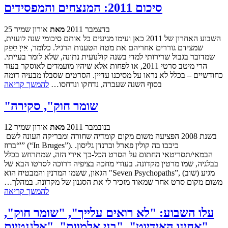
סיכום 2011: המנצחים והמפסידים
25 בדצמבר 2011
מאת
אורון שמיר
השבוע האחרון של 2011 כאן ועימו מגיעים כל אותם סיכומי שנה לועזית,
שמצידם גוררים אחריהם את מטח הטענות הרגיל. כלומר, אין ספק
שמדובר בגבול שרירותי למדי בשנה קולנועית נתונה, שלא לומר בעייתי.
הרי מיטב סרטי 2011, או לפחות אלא שיהיו מועמדים לאוסקר בעוד
כחודשיים – בכלל לא נראו על מסיכנו עדיין. הסרטים שסבלו מבעיה דומה
בסוף השנה שעברה, נדחקו ונדחסו…
להמשך קריאה
"שומר חוק", סקירה
12 בנובמבר 2011
מאת
אורון שמיר
בשנת 2008 הפציעה משום מקום קומדיה שחורה ומבריקה העונה לשם
“ברוז'” (“In Bruges”). כיכבו בה קולין פארל וברנדן גליסון.
הבמאי/תסריטאי החתום על הסרט הכל-כך אירי הזה, שמתרחש בכלל
בבלגיה, שמו מרטין מקדונה. בעודי מחכה בציפיה דרוכה לסרטו הבא של
הגאון, ששמו המרנין והמבטיח הוא "Seven Psychopaths”, מגיע (שוב)
משום מקום סרט אחר שמאוד מזכיר לי את הסגנון של מקדונה. במהלך…
להמשך קריאה
עלו השבוע: "לא רואים עלייך", "שומר חוק",
"אחינו האידיוט", "בני אלמוות", "אלגנטיות