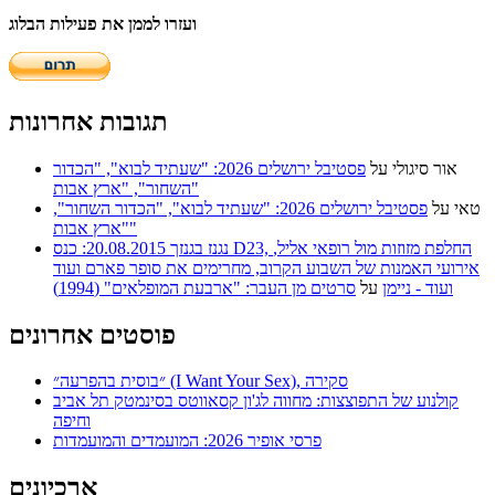
ועזרו לממן את פעילות הבלוג
תגובות אחרונות
אור סיגולי
על
פסטיבל ירושלים 2026: "שעתיד לבוא", "הכדור
השחור", "ארץ אבות"
טאי
על
פסטיבל ירושלים 2026: "שעתיד לבוא", "הכדור השחור",
"ארץ אבות"
נגנז בגנזך 20.08.2015: כנס D23, החלפת מזוזות מול רופאי אליל,
אירועי האמנות של השבוע הקרוב, מחרימים את סופר פארם ועוד
ועוד - ניימן
על
סרטים מן העבר: "ארבעת המופלאים" (1994)
פוסטים אחרונים
״בוסית בהפרעה״ (I Want Your Sex), סקירה
קולנוע של התפוצצות: מחווה לג'ון קסאווטס בסינמטק תל אביב
וחיפה
פרסי אופיר 2026: המועמדים והמועמדות
ארכיונים