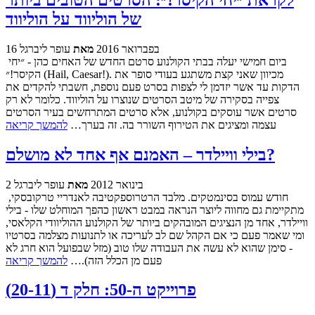
של הוליווד על הוליווד
16 בפברואר 2016
מאת
עופר ליברגל
ביום חמישי יעלה בבתי הקולנוע סרטם החדש של האחים כהן - ״יחי
הקיסר!״ (Hail, Caesar!). מכיוון שאני קצת משתגע בעודי סופר את
הדקות עד אשר יזדמן לי לצפות בסרט פעם נוספת, חשבתי להקדים את
צפייה בסקירה של מיטב הסרטים שנוצרו על הוליווד. כלומר לא רק
סרטים אשר עוסקים בקולנוע, אלא סרטים המתרחשים בעיר הסרטים
עצמה ומציגים את הטירוף השורר בה. זה בערך…
להמשך קריאה
בילי וויילדר – האמנם אף אחד לא מושלם?
2 בינואר 2012
מאת
עופר ליברגל
חודש עמוס בסינמטקים. מלבד הרטרוספקטיבה לאנדריי טרקובסקי,
מתקיימת גם מחווה ליוצר הנראה במבט ראשון כהפך המוחלט שלו - בילי
וויילדר, אחד מן הנציגים המובהקים ביותר של הקולנוע ההוליוודי הקלאסי,
ומי שאמר פעם כי אם הקהל שם לב לעריכה או לתנועות מצלמה בסרטיו
- סימן שהוא לא עשה את העבודה שלו טוב (מזל שבפועל הוא חרג לא
פעם מן הכלל הזה).…
להמשך קריאה
פרוייקט ה-50: חלק ד (20-11)