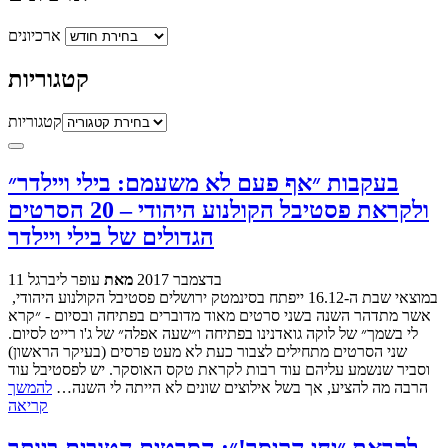
ארכיונים
קטגוריות
קטגוריות
בעקבות ״אף פעם לא משעמם: בילי ויילדר״
ולקראת פסטיבל הקולנוע היהודי – 20 הסרטים
הגדולים של בילי ויילדר
11 בדצמבר 2017
מאת
עופר ליברגל
במוצאי שבת ה-16.12 ייפתח בסינמטק ירושלים פסטיבל הקולנוע היהודי,
אשר מתדהר השנה בשני סרטים מאוד מדוברים בפתיחה ובסיום - ״קרא
לי בשמך״ של לוקה גואדנינו בפתיחה ו״שעה אפלה״ של ג'ו רייט לסיום.
שני הסרטים מתחילים לצבור כעת לא מעט פרסים (בעיקר הראשון)
וסביר שנשמע עליהם עוד רבות לקראת טקס האוסקר. יש לפסטיבל עוד
הרבה מה להציע, אך בשל אילוצים שונים לא הייתה לי השנה…
להמשך
קריאה
לקראת ״יחי הקיסר!״: הסרטים הטובים ביותר