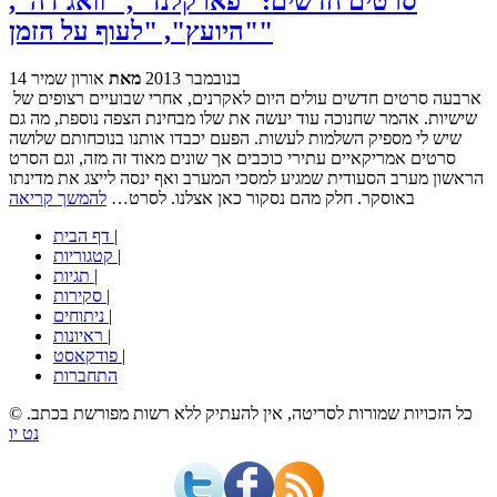
סרטים חדשים: "פארקלנד", "וואג'דה",
"היועץ", "לעוף על הזמן"
14 בנובמבר 2013
מאת
אורון שמיר
ארבעה סרטים חדשים עולים היום לאקרנים, אחרי שבועיים רצופים של
שישיות. אהמר שחנוכה עוד יעשה את שלו מבחינת הצפה נוספת, מה גם
שיש לי מספיק השלמות לעשות. הפעם יכבדו אותנו בנוכחותם שלושה
סרטים אמריקאיים עתירי כוכבים אך שונים מאוד זה מזה, וגם הסרט
הראשון מערב הסעודית שמגיע למסכי המערב ואף ינסה לייצג את מדינתו
באוסקר. חלק מהם נסקור כאן אצלנו. לסרט…
להמשך קריאה
|
דף הבית
|
קטגוריות
|
תגיות
|
סקירות
|
ניתוחים
|
ראיונות
|
פודקאסט
התחברות
© כל הזכויות שמורות לסריטה, אין להעתיק ללא רשות מפורשת בכתב.
נט יו