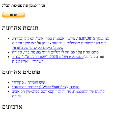
ועזרו לממן את פעילות הבלוג
תגובות אחרונות
נגנז בגנזך 16.07.2015: פלוטו, אספנית ספרי אוכל, האביב הכורדי,
בית ספר לשותים מתחילים ועוד ועוד - ניימן
על
"אנטמן" וסיכום
שלב ב' ביקום הקולנועי של מארוול
סתם אחת
על
״אם היו לי רגליים הייתי בועטת בך״, סקירה
אור סיגולי
על
פסטיבל ירושלים 2026: "שעתיד לבוא", "הכדור
השחור", "ארץ אבות"
פוסטים אחרונים
"איש הגלידה", סקירה
״בוסית בהפרעה״ (I Want Your Sex), סקירה
קולנוע של התפוצצות: מחווה לג'ון קסאווטס בסינמטק תל אביב
וחיפה
ארכיונים