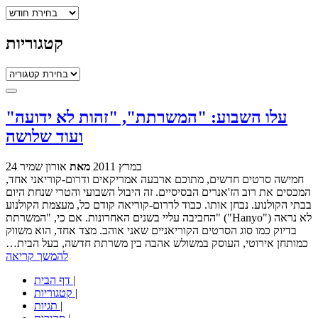
ארכיונים
קטגוריות
קטגוריות
עלו השבוע: "המשרתת", "זהות לא ידועה"
ועוד שלושה
24 במרץ 2011
מאת
אורון שמיר
חמישה סרטים חדשים, מתוכם ארבעה אמריקאים ודרום-קוריאני אחד,
המכסים את רוב הז'אנרים הבסיסיים. זה היבול השבועי והטרי שנחת היום
בבתי הקולנוע. נבחן אותו. כבוד לדרום-קוריאה קודם כל, מעצמת הקולנוע
החביבה עליי בשנים האחרונות. אם כי, "המשרתת" ("Hanyo") לא נראה
בדיוק כמו סוג הסרטים הקוריאניים שאני אוהב. מצד אחד, הוא משווק
כמותחן אירוטי, העוסק במשולש אהבה בין משרתת חדשה, בעל הבית…
להמשך קריאה
|
דף הבית
|
קטגוריות
|
תגיות