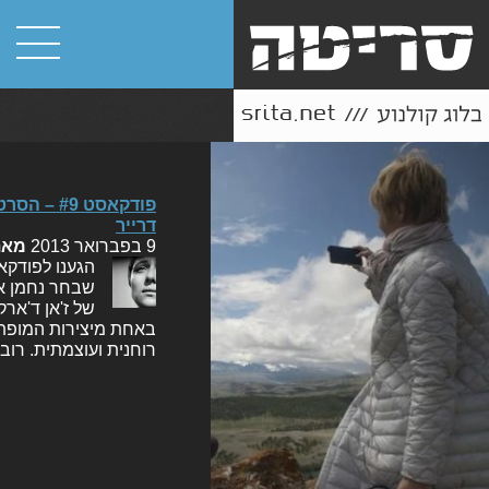
פודקאסט 
דרייר
9 בפברואר 2013
מא
הגענו לפודקא
שבחר נחמן אי
של ז'אן ד'אר
באחת מיצירות המופת 
רוחנית ועוצמתית. רו