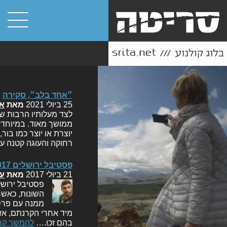
״אחד בלב״, סקירה
25 ביולי 2021
מאת
או
לצד מעלותיו הרבות של
ממושך מאוד. במיוחד 
יוצרת או יוצר כמו בור
רחוקה והעוגה קטנה ע
פסטיבל ירושלים 2017 – הזוכים, הזוכות וסיכום התחרות הישראלית
21 ביולי 2017
מאת
עו
פסטיבל ירושל
השונות, כאש
ממנה עם פרס 
מיד אחרי הקרנתם, אז 
בהם זכו.…
להמשך קר