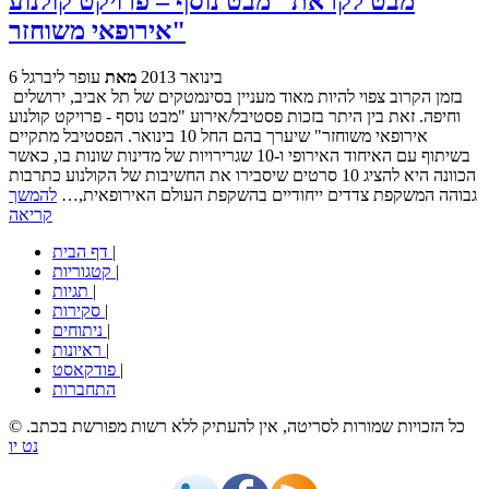
מבט לקראת "מבט נוסף – פרויקט קולנוע
אירופאי משוחזר"
6 בינואר 2013
מאת
עופר ליברגל
בזמן הקרוב צפוי להיות מאוד מעניין בסינמטקים של תל אביב, ירושלים
וחיפה. זאת בין היתר בזכות פסטיבל/אירוע "מבט נוסף - פרויקט קולנוע
אירופאי משוחזר" שיערך בהם החל 10 בינואר. הפסטיבל מתקיים
בשיתוף עם האיחוד האירופי ו-10 שגרירויות של מדינות שונות בו, כאשר
הכוונה היא להציג 10 סרטים שיסבירו את החשיבות של הקולנוע כתרבות
גבוהה המשקפת צדדים ייחודיים בהשקפת העולם האירופאית,…
להמשך
קריאה
|
דף הבית
|
קטגוריות
|
תגיות
|
סקירות
|
ניתוחים
|
ראיונות
|
פודקאסט
התחברות
© כל הזכויות שמורות לסריטה, אין להעתיק ללא רשות מפורשת בכתב.
נט יו