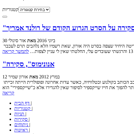
קטגוריות
 סקירה על הסרט הגרוע הקודם של רולנד אמריך
30 ביוני 2016
מאת
אור סיגולי
לפני שבוע יצא בישראל ובעולם סרט האקשן-מד"ב "היום השלישי: התחדשות", הסיקוול למרסק הקופות זוכה אוסקר האפקטים משנת 1996. נציג סריטה היחיד שצפה בסרט היה אורון, שאת רשמיו הלא נלהבים תרם לעכבר
להמשך קריאה
"אנונימוס", סקירה
12 במרץ 2012
מאת
אורון שמיר
מלבד היותו אחד המחזאים המעובדים ביותר בקולנוע, דמותו של וויליאם שייקספיר עצמו מרתקת תסריטאים לא פחות מיצירותיו. עשרות פעמים כיכב הכותב בקולנוע ובטלוויזיה, כאשר עדות אחרונה ופופולרית הייתה זכייתו
קריאה
|
דף הבית
|
קטגוריות
|
תגיות
|
סקירות
|
ניתוחים
|
ראיונות