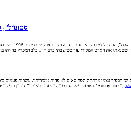
"סטונוול",
שבתי ברב-חן 1 בלב המפרץ בהיותי בן 13 והרגשתי שעובדים עלי, החלטתי שאין לי עניין לצפות…
שך