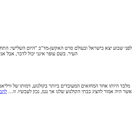
העיר. בשם עופר אינני יכול לדבר, אבל אני, ששנאתי את הסרט המקורי עוד כשי
באוסקר של הסרט "שייקספיר מאוהב". ניסיון עכשווי יותר להפוך את חייו שייקספיר לסיפור שאין להגדירו אלא כ"שייקספירי" הוא "Anonymous”, אשר היה אמור להציג בבתי הקולנוע שלנו אך נגנז, נכון לעכשיו. זו…
להמ