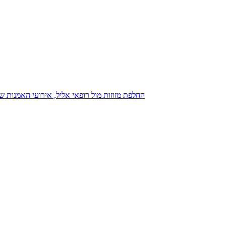
נגנז בגנזך 20.08.2015: כנס D23, החלפת מזוזות מול רופאי אליל