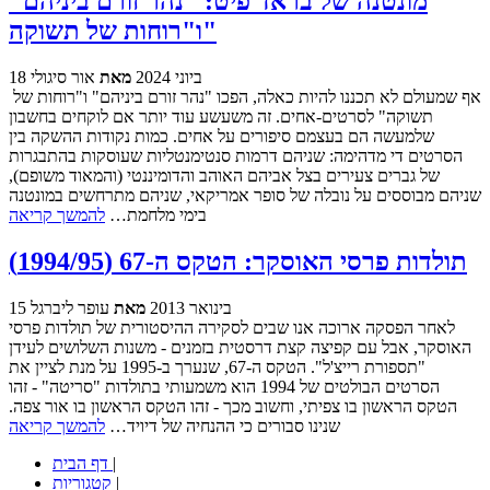
מונטנה של בראד פיט: "נהר זורם ביניהם"
ו"רוחות של תשוקה"
18 ביוני 2024
מאת
אור סיגולי
אף שמעולם לא תכננו להיות כאלה, הפכו "נהר זורם ביניהם" ו"רוחות של
תשוקה" לסרטים-אחים. זה משעשע עוד יותר אם לוקחים בחשבון
שלמעשה הם בעצמם סיפורים על אחים. כמות נקודות ההשקה בין
הסרטים די מדהימה: שניהם דרמות סנטימנטליות שעוסקות בהתבגרות
של גברים צעירים בצל אביהם האוהב והדומיננטי (והמאוד משופם),
שניהם מבוססים על נובלה של סופר אמריקאי, שניהם מתרחשים במונטנה
בימי מלחמת…
להמשך קריאה
תולדות פרסי האוסקר: הטקס ה-67 (1994/95)
15 בינואר 2013
מאת
עופר ליברגל
לאחר הפסקה ארוכה אנו שבים לסקירה ההיסטורית של תולדות פרסי
האוסקר, אבל עם קפיצה קצת דרסטית בזמנים - משנות השלושים לעידן
"תספורת רייצ'ל". הטקס ה-67, שנערך ב-1995 על מנת לציין את
הסרטים הבולטים של 1994 הוא משמעותי בתולדות "סריטה" - זהו
הטקס הראשון בו צפיתי, וחשוב מכך - זהו הטקס הראשון בו אור צפה.
שנינו סבורים כי ההנחיה של דיויד…
להמשך קריאה
|
דף הבית
|
קטגוריות