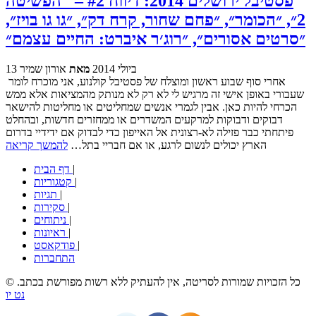
פסטיבל ירושלים 2014: דיווח #2 – "הפשיטה
2״, ״הכומר״, ״פחם שחור, קרח דק״, ״גו גו בויז״,
״סרטים אסורים״, ״רוג׳ר איברט: החיים עצמם״
13 ביולי 2014
מאת
אורון שמיר
אחרי סוף שבוע ראשון ומוצלח של פסטיבל קולנוע, אני מוכרח לומר
שעבורי באופן אישי זה מרגיש לי לא רק לא מנותק מהמציאות אלא ממש
הכרחי להיות כאן. אבין לגמרי אנשים שמחליטים או מחליטות להישאר
דבוקים ודבוקות למרקעים המשדרים או ממחזרים חדשות, ובהחלט
פיתחתי כבר פזילה לא-רצונית אל האייפון כדי לבדוק אם ידידיי בדרום
הארץ יכולים לנשום לרגע, או אם חבריי בתל…
להמשך קריאה
|
דף הבית
|
קטגוריות
|
תגיות
|
סקירות
|
ניתוחים
|
ראיונות
|
פודקאסט
התחברות
© כל הזכויות שמורות לסריטה, אין להעתיק ללא רשות מפורשת בכתב.
נט יו