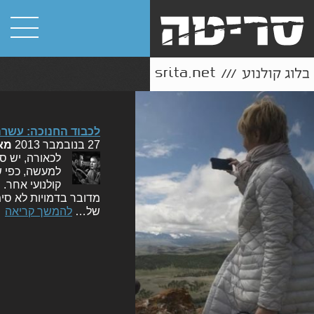
לכבוד החנוכה: עשרה
27 בנובמבר 2013
מא
לכאורה, יש סת
למעשה, כפי ש
קולנועי אחר.
מדובר בדמויות לא סימ
של…
להמשך קריאה