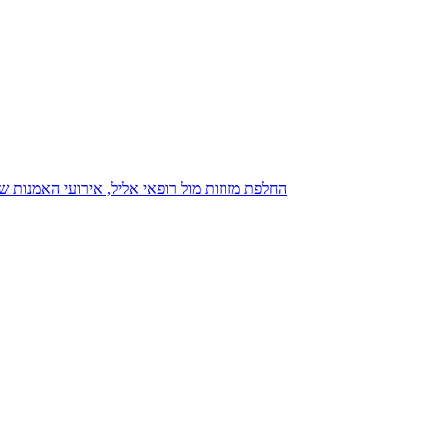
נגנז בגנזך 20.08.2015: כנס D23, החלפת מזוזות מול רופאי אליל