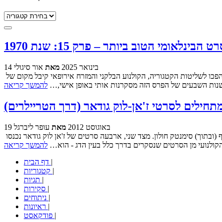
קטגוריות
ינלאומי הטוב ביותר – פרק 15: שנת 1970
14 בינואר 2025
מאת
אור סיגולי
פותחים עשור חדש בפרויקט האוסקר לסרט הבינלאומי הטוב ביותר, וההתרגשות בשיאה. עד כה היו לנו 14 שנים עמוסות למדי, בהן איטליה וצרפת הפכו לשליטות הקטגוריה, הקולנוע הבלקני והמזרח אירופאי קיבל מקום של
. שנות השבעים של הפרס הזה מסקרנות אותי באופן אישי,…
להמשך קריאה
תחילים לסרטי ז'אן-לוק גודאר (דרך הטריילרים)
19 באוגוסט 2012
מאת
עופר ליברגל
החיבור אשר הוליד את פוסט זה הוא מוזר, גם בסטנדרטים של האינטרנט. מצד אחד, האתר עין הדג מארגן ב23.8 את ליל הטריילרים החיים בשיתוף (ובתוך) סימנטק חולון. מצד שני, ארבעה סרטים של ז'אן לוק גודאר נכנסו
להמשך קריאה
|
דף הבית
|
קטגוריות
|
תגיות
|
סקירות
|
ניתוחים
|
ראיונות
|
פודקאסט