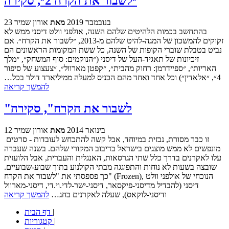
״לשבור את הקרח 2״, סקירה
23 בנובמבר 2019
מאת
אורון שמיר
בהתחשב בכמות הלהיטים שלהם השנה, אולפני וולט דיסני ממש לא
זקוקים להמשכון של המגה-להיט שלהם מ-2013, ״לשבור את הקרח״. אם
נביט בטבלת שוברי הקופות של השנה, כל ששת המקומות הראשונים הם
זיכיונות של תאגיד-העל של דיסני (״הנוקמים: סוף המשחק״, ״מלך
האריות״, ״ספיידרמן: רחוק מהבית״, ״קפטן מארוול״, ״צעצוע של סיפור
4״, ״אלאדין״) וכל אחד ואחד מהם הכניס למעלה ממיליארד דולר בכל…
להמשך קריאה
"לשבור את הקרח", סקירה
12 בינואר 2014
מאת
אורון שמיר
זו כבר מסורת, נבזית במיוחד, אבל קשה להתכחש לעובדות - סרטים
מונפשים לא ממש מוצגים בישראל בדיבוב המקורי שלהם. בשנה שעברה
עלו לאקרנים בדרך כלל שתי הגרסאות, האנגלית והעברית, אבל הלועזית
שובצה בשעות לא נוחות והתפוגגה מבתי הקולנוע בתוך שבוע-שבועיים.
כך פספסתי את "לשבור את הקרח" (Frozen), הנוכחי של אולפני וולט
דיסני (להבדיל מדיסני-פיקסאר, דיסני-ישר-לדי.וי.די, דיסני-מארוול
ודיסני-לוקאס), שעלה לאקרנים בחג…
להמשך קריאה
|
דף הבית
|
קטגוריות