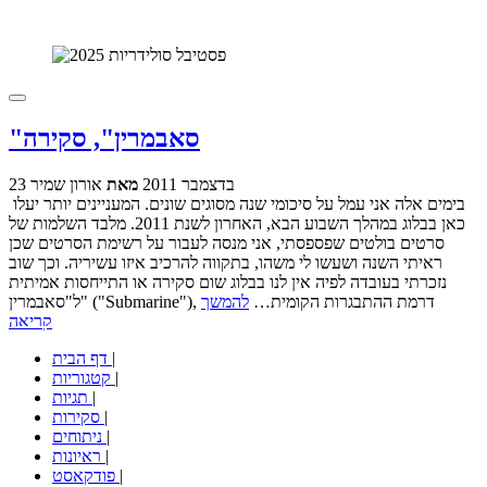
"סאבמרין", סקירה
23 בדצמבר 2011
מאת
אורון שמיר
בימים אלה אני עמל על סיכומי שנה מסוגים שונים. המעניינים יותר יעלו
כאן בבלוג במהלך השבוע הבא, האחרון לשנת 2011. מלבד השלמות של
סרטים בולטים שפספסתי, אני מנסה לעבור על רשימת הסרטים שכן
ראיתי השנה ושעשו לי משהו, בתקווה להרכיב איזו עשיריה. וכך שוב
נזכרתי בעובדה לפיה אין לנו בבלוג שום סקירה או התייחסות אמיתית
ל"סאבמרין" ("Submarine"), דרמת ההתבגרות הקומית…
להמשך
קריאה
|
דף הבית
|
קטגוריות
|
תגיות
|
סקירות
|
ניתוחים
|
ראיונות
|
פודקאסט