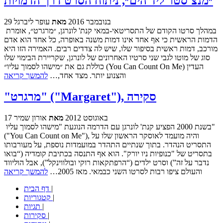
״מנצ'סטר ליד הים״, ניתוח הסרט דרך הדמויות
29 בנובמבר 2016
מאת
עופר ליברגל
במהלך סרטו הקודם של התסריטאי-במאי קנת' לונרגן, ״מרגרט״, אומרת
הדמות הראשית כי אף אחד אינו דמות משנה באופרה, כל אחד הוא אדם
מורכב, דמות ראשית בסיפור שלו, שיש לה צדדים רבים. האמירה הזו היא
סוג של מוטו לגבי שני סרטיו האחרונים של לונרגן, שקריירת הבימוי שלו
כוללת גם את ״מישהו לסמוך עליו״ (You Can Count On Me) העדין
והצנוע יותר. מצד אחד,…
להמשך קריאה
"מרגרט" ("Margaret"), סקירה
17 באוגוסט 2012
מאת
אורון שמיר
בשנת 2000 הפציע קנת' לונרגן עם הדרמה הנוגעת "מישהו לסמוך עליו"
("You Can Count on Me"), והיה מועמד לאוסקר הראשון שלו על
התסריט הנהדר. בתוך שנתיים התהדר במועמדות נוספת, על מעורבותו
בתסריט של "כנופיות ניו יורק". הוא אף התנסה בכתיבת קומדיה (“בואו
נדבר על זה”) וסרט ילדים (“הרפתקאות רוקי ובולווינקל”), אבל הוליווד
והעולם ציפו רבות לסרטו השני כבמאי. מאז 2005…
להמשך קריאה
|
דף הבית
|
קטגוריות
|
תגיות
|
סקירות