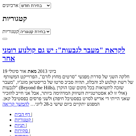
ארכיונים
קטגוריות
קטגוריות
לקראת "מעבר לגבעות": יש גם קולנוע רומני
אחר
19 ביוני 2013
מאת
אור סיגולי
חלקה השני של סדרת מפגשי "סרטים מחוץ לזרם", הפרוייקט המשותף
של רשת קולנוע לב והבלוג, תהיה סביב סרטו של כריסטיאן מונג'יו, "מעבר
לגבעות" (Beyond the Hills), שזכה לתשואות בכל מקום שבו הוקרן
(אולי זו לא אסטרטגיית השיווק המדהימה ביותר, אבל אני חייב להזכיר
שאני הייתי די אדיש לסרט בפסטיבל חיפה) ולשני פרסים בפסטיבל קאן.
המפגש יתקיים ביום שישי ב-28 ליוני…
להמשך קריאה
|
דף הבית
|
קטגוריות
|
תגיות
|
סקירות