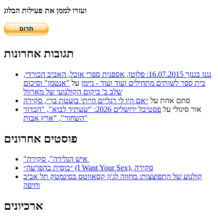
ועזרו לממן את פעילות הבלוג
תגובות אחרונות
נגנז בגנזך 16.07.2015: פלוטו, אספנית ספרי אוכל, האביב הכורדי,
בית ספר לשותים מתחילים ועוד ועוד - ניימן
על
"אנטמן" וסיכום
שלב ב' ביקום הקולנועי של מארוול
סתם אחת
על
״אם היו לי רגליים הייתי בועטת בך״, סקירה
אור סיגולי
על
פסטיבל ירושלים 2026: "שעתיד לבוא", "הכדור
השחור", "ארץ אבות"
פוסטים אחרונים
"איש הגלידה", סקירה
״בוסית בהפרעה״ (I Want Your Sex), סקירה
קולנוע של התפוצצות: מחווה לג'ון קסאווטס בסינמטק תל אביב
וחיפה
ארכיונים