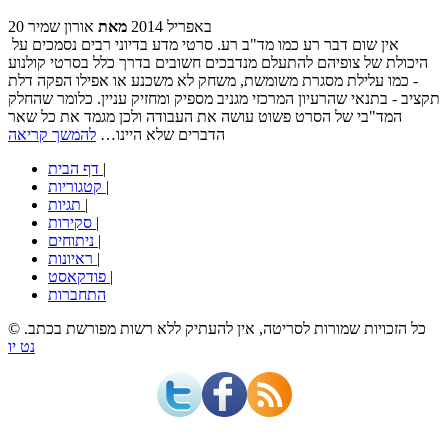
20 באפריל 2014
מאת
אורון שמיר
אין שום דבר רע כמו מד"ב רע. סרטי מדע בדיוני רבים נסמכים על
היכולת של צופיהם להתעלם מנדבכים חשובים בדרך כלל בסרטי קולנוע
- כמו עלילת מסגרת משומשת, משחק לא משכנע או אפילו הפקה דלת
תקציב - בתנאי שהרעיון המרכזי מגניב מספיק ומחזיק עניין. כלומר שהחלק
המד"בי של הסרט פשוט עושה את העבודה ולכן מגמד את כל שאר
הדברים שלא היינו…
להמשך קריאה
|
דף הבית
|
קטגוריות
|
תגיות
|
סקירות
|
ניתוחים
|
ראיונות
|
פודקאסט
התחברות
© כל הזכויות שמורות לסריטה, אין להעתיק ללא רשות מפורשת בכתב.
נט יו