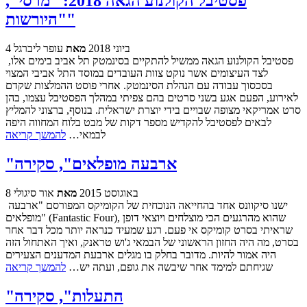
פסטיבל הקולנוע הגאה 2018: "מרסי",
"היורשות"
4 ביוני 2018
מאת
עופר ליברגל
פסטיבל הקולנוע הגאה ממשיל להתקיים בסינמטק תל אביב בימים אלו,
לצד העיצומים אשר נוקט צוות העובדים במוסד התל אביבי המצוי
בסכסוך עבודה עם הנהלת הסינמטק. אחרי פוסט ההמלצות שקדם
לאירוע, הפעם אגע בשני סרטים בהם צפיתי במהלך הפסטיבל עצמו, בהן
סרט אמריקאי מצופה שבויים בידי יוצרת ישראלית. בנוסף, ברצוני להמליץ
לבאים לפסטיבל להקדיש מספר דקות של מבט בלוח המחווה היפה
לבמאי…
להמשך קריאה
"ארבעה מופלאים", סקירה
8 באוגוסט 2015
מאת
אור סיגולי
ישנו סיקוונס אחד בהחייאה הנוכחית של הקומיקס המפורסם "ארבעה
מופלאים" (Fantastic Four), שהוא מהרגעים הכי מוצלחים ויוצאי דופן
שראיתי בסרט קומיקס אי פעם. רגע שמעיד כנראה יותר מכל דבר אחר
בסרט, מה היה החזון הראשוני של הבמאי ג'וש טראנק, ואיך האתחול הזה
היה אמור להיות. מדובר בחלק בו מגלים ארבעת המדענים הצעירים
שגיחתם למימד אחר שיבשה את גופם, ועתה יש…
להמשך קריאה
"התעלות", סקירה