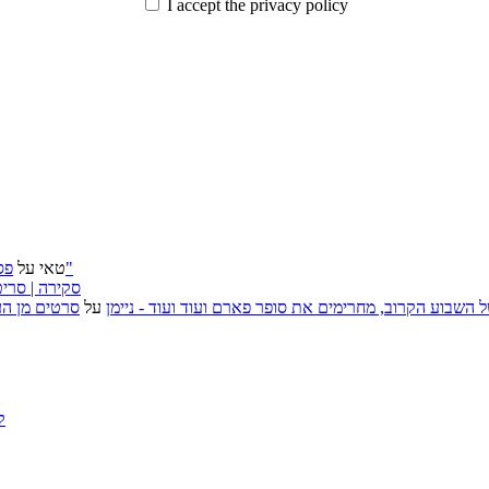
I accept the privacy policy
פסטיבל ירושלים 2026: "שעתיד לבוא", "הכדור השחור", "ארץ אבות"
טאי
על
״בוסית בהפרעה״ (I Want Your Sex), סקירה
, אירועי האמנות של השבוע הקרוב, מחרימים את סופר פארם ועוד ועוד - ניימן
על
סרטים מן העב
ק