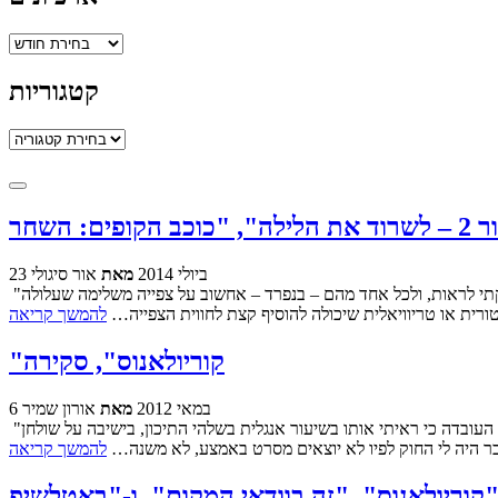
ארכיונים
קטגוריות
קטגוריות
23 ביולי 2014
מאת
אור סיגולי
"דאבל פיצ'ר" היא פינה קבועה בימי רביעי בבלוג. הרעיון הוא פשוט: בכל שבוע (בלי נדר) נביט על הסרטים החדשים שיצאו לבתי הקולנוע אותם הספקתי לראות, ולכל אחד מהם – בנפרד – אחשוב על צפייה משלימה שעלולה
טורית או טריוויאלית שיכולה להוסיף קצת לחווית הצפייה…
להמשך קריאה
"קוריולאנוס", סקירה
6 במאי 2012
מאת
אורון שמיר
"רומיאו וג'ולייט" של באז לורמן, הגרסה עם ליאונרדו דיקפריו וקייט ווינסלייט וקלייר דיינס הצעירים, זכורה לי כאחת מחוויות הצפייה המתסכלות של חיי. העובדה כי ראיתי אותו בשיעור אנגלית בשלהי התיכון, בישיבה על שולחן
בר היה לי החוק לפיו לא יוצאים מסרט באמצע, לא משנה…
להמשך קריאה