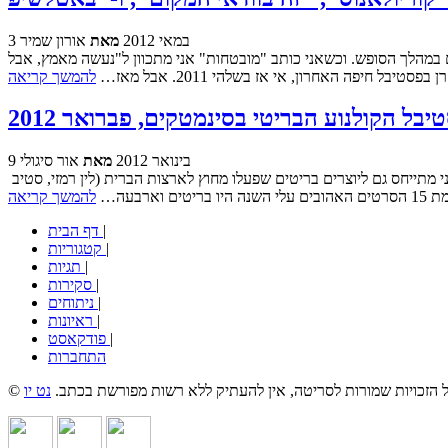
3 במאי 2012
מאת
אורון שמיר
 במהלך הסופש. וכשאני כותב "מובטחות" אני מתכוון ל"נעשה מאמץ, אבל
חיפה האחרון, אי אז בשלהי 2011. אבל מאז…
להמשך קריאה
יבל הקולנוע הבריטי בסינמטקים, פברואר 2012
9 בינואר 2012
מאת
אור סיגולי
עובדה מס' 1: זאת הייתה שנה מדהימה לקולנוע הבריטי ומספיק היה להביט ברשימת המועמדים לפרסי הקולנוע הבריטי העצמאי כדי להבין את זה. אני מתייחס גם ליוצרים בריטים שפעלו מחוץ לארצות הברית (לין רמזי, סטיב
בעה…
להמשך קריאה
|
דף הבית
|
קטגוריות
|
תגיות
|
סקירות
|
ניתוחים
|
ראיונות
|
פודקאסט
התחברות
כל הזכויות שמורות לסריטה, אין להעתיק ללא רשות מפורשת בכתב.
נט יו