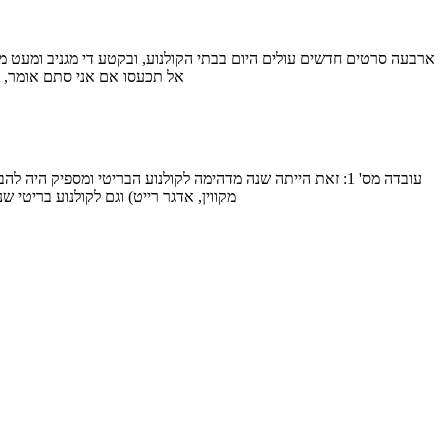
ארבעה סרטים חדשים עולים היום בבתי הקולנוע, ובקטע די מגניב ומעט מ
אל תכעסו אם אני סתם אומר, טוב?
מקווין, אדגר רייט) וגם לקולנוע בריטי שנוצר על ידי במ