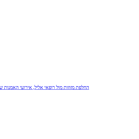
נגנז בגנזך 20.08.2015: כנס D23, החלפת מזוזות מול רופאי אליל