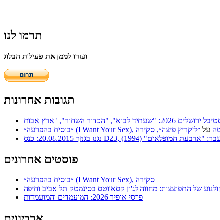
תרמו לנו
ועזרו לממן את פעילות הבלוג
תגובות אחרונות
 | סריטה
על
״ליקריץ פיצה״, סקירה
ר: "ארבעת המופלאים" (1994)
פוסטים אחרונים
״בוסית בהפרעה״ (I Want Your Sex), סקירה
ולנוע של התפוצצות: מחווה לג'ון קסאווטס בסינמטק תל אביב וחיפה
פרסי אופיר 2026: המועמדים והמועמדות
ארכיונים