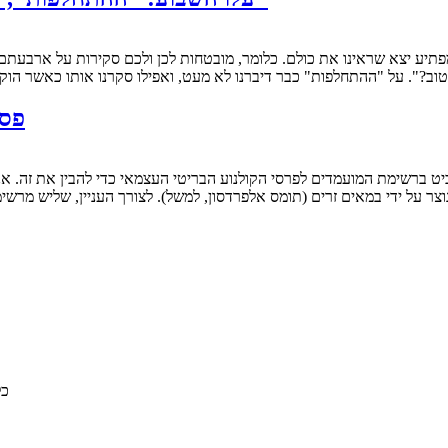
פתיע יצא שראינו את כולם. כלומר, מובטחות לכן ולכם סקירות על ארבעתם
". על "ההתחלפות" כבר דיברנו לא מעט, ואפילו סקרנו אותו כאשר הוקרן בפסטיבל 
פסט
אים זרים (תומס אלפרדסון, למשל). לצורך העניין, שליש מרשימת 15 הסרטים האהובים עלי השנה היו בריטים ואר
© 