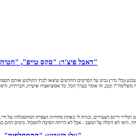
דאבל פיצ'ר: "סקס טייפ", "הטיהור 2 – לשרוד את הלילה", "כוכב הקופים: השחר"
יה משלימה"? ובכן, זה אומר בערך הכל. כל אסוציאציה אישית, חברתית, היס
חד, ודאי לא הקלה על המצב - אבל לא הייתה הסיבה לתסכול. בימים ההם כ
עלו השבוע: "ההתחלפות", "קוריולאנוס", "זה בוודאי המקום", ו-"באטלשיפ"