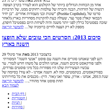
23 במאי 2014
מאת
עופר ליברגל
אחד מן הכוחות הגדולים ביותר של הקולנוע הוא לעורר בקרב הצופה
רגשות של הזדהות, הבנה והכרה של עולמות רחוקים ממנו, של תרבויות
שונות ובני מעמדות אחרים. "בן יחיד" (Pozitia Copilului), סרטו של
הבמאי קאלין פטר נצר, שעולה כעת להקרנות מסחריות בארץ (לאחר
שזכה בפסטיבל ברלין לפני יותר משנה והיה לשיחת היום בפסטיבל חיפה),
מספק לא רק הצצה לחיים ברומניה של…
להמשך קריאה
סיכום 2013: הסרטים הכי טובים שלא הופצו
השנה בארץ
29 בדצמבר 2013
מאת
אור סיגולי
רגע לפני שאנחנו סוגרים את השנה עם פוסט "אנשי השנה" המסורתי
ולפני פודקאסט סיכום השנה, אנחנו הולכים על משהו חדש לגמרי. עד
עכשיו העשיריות שלנו היו מפוזרות בכל מיני פוסטים נפרדים,
בפודקאסטים, בטקסטים, ומה לא. השנה אמרנו - לא עוד! בסיומה של
שנת 2013, אנחנו - אורון, עופר ואני (אור. היי) - מכנסים את כל בחירותינו
תחת פוסט אחד מהודר,…
להמשך קריאה
לעמוד הבא
|
דף הבית
|
קטגוריות
|
תגיות
|
סקירות