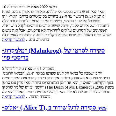
10 במאי 2022
מאת
מערכת סריטה
מאי הוא חודש גדוש בפסטיבלי קולנוע, כאשר הראשון שבהם נפתח
אתמול (9.5) ויימשך עד ה-22 בחודש בסינמטקים ברחבי הארץ. זהו
פסטיבל הקולנוע הרומני, בשיתוף המכון הרומני לתרבות ובניהולה
האמנותי של איריס לקנר, שיציג שישה סרטים חדשים לקהל הישראלי.
השנתונים של הסרטים עלולים להיראות לא עדכניים, אבל זאת משום
שהשנתיים האחרונות טרפו את כל הקלפים בנוגע להפצה בינלאומית גם
ברומניה. עם…
להמשך קריאה
״מלמקרוג״ (Malmkrog), סקירה לסרטו של
כריסטי פויו
5 באפריל 2021
מאת
עופר ליברגל
ייתכן שמבין כל במאי הקולנוע שפרצו במאה ה-21, הבמאי הרומני
כריסטי פויו הוא השאפתן ביותר. אין ספק כי מבין הבמאים המפורסמים
בנוף הקולנועי העולמי, הוא אחד מן המאתגרים ביותר. מאז פרץ עם סרטו
השני "מותו של מר לזרסקו" (The Death of Mr. Lazarescu) בשנת 2005,
סרטיו של פויו מעולם לא ירדו מאורך של שעתיים וחצי. והאורך הוא לא
בהכרח הדבר…
להמשך קריאה
״אליס״ (.Alice T), סקירה לרגל שידור ב-yes