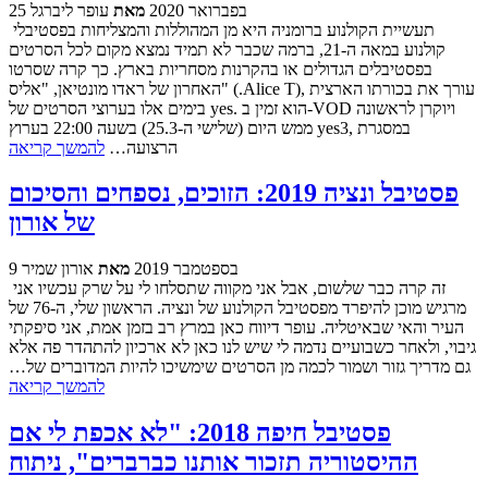
25 בפברואר 2020
מאת
עופר ליברגל
תעשיית הקולנוע ברומניה היא מן המהוללות והמצליחות בפסטיבלי
קולנוע במאה ה-21, ברמה שכבר לא תמיד נמצא מקום לכל הסרטים
בפסטיבלים הגדולים או בהקרנות מסחריות בארץ. כך קרה שסרטו
האחרון של ראדו מונטיאן, "אליס" (.Alice T), עורך את בכורתו הארצית
בימים אלו בערוצי הסרטים של yes. הוא זמין ב-VOD ויוקרן לראשונה
ממש היום (שלישי ה-25.3) בשעה 22:00 בערוץ yes3, במסגרת
הרצועה…
להמשך קריאה
פסטיבל ונציה 2019: הזוכים, נספחים והסיכום
של אורון
9 בספטמבר 2019
מאת
אורון שמיר
זה קרה כבר שלשום, אבל אני מקווה שתסלחו לי על שרק עכשיו אני
מרגיש מוכן להיפרד מפסטיבל הקולנוע של ונציה. הראשון שלי, ה-76 של
העיר והאי שבאיטליה. עופר דיווח כאן במרץ רב בזמן אמת, אני סיפקתי
גיבוי, ולאחר כשבועיים נדמה לי שיש לנו כאן לא ארכיון להתהדר פה אלא
גם מדריך גזור ושמור לכמה מן הסרטים שימשיכו להיות המדוברים של…
להמשך קריאה
פסטיבל חיפה 2018: "לא אכפת לי אם
ההיסטוריה תזכור אותנו כברברים", ניתוח