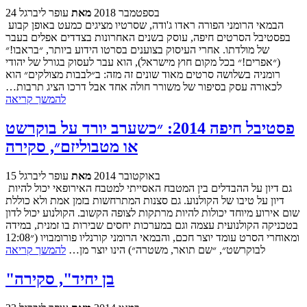
24 בספטמבר 2018
מאת
עופר ליברגל
הבמאי הרומני הפורה ראדו ג'ודה, שסרטיו מציגים כמעט באופן קבוע
בפסטיבל הסרטים חיפה, עוסק בשנים האחרונות בצדדים אפלים בעבר
של מולדתו. אחרי העיסוק בצוענים בסרטו הידוע ביותר, ״בראבו!״
(״אפרים!״ בכל מקום חוץ מישראל), הוא עבר לעסוק בגורל של יהודי
רומניה בשלושה סרטים מאוד שונים זה מזה: ב״לבבות מצולקים״ הוא
לכאורה עסק בסיפור של משורר חולה אחד אבל דרכו הציג תרבות…
להמשך קריאה
פסטיבל חיפה 2014: ״כשערב יורד על בוקרשט
או מטבוליזם״, סקירה
15 באוקטובר 2014
מאת
עופר ליברגל
גם דיון על ההבדלים בין המטבח האסייתי למטבח האירופאי יכול להיות
דיון על טיבו של הקולנוע. גם סצנות המתרחשות בזמן אמת ולא כוללת
שום אירוע מיוחד יכולות להיות מרתקות לצופה הקשוב. הקולנוע יכול לדון
בטכניקה הקולנועית עצמה וגם במערכות יחסים שבירות בו זמנית, במידה
ומאוחרי הסרט עומד יוצר חכם, והבמאי הרומני קורנליו פורומבויו (״12:08
לבוקרשט״, ״שם תואר, משטרה״) הינו יוצר מן…
להמשך קריאה
"בן יחיד", סקירה