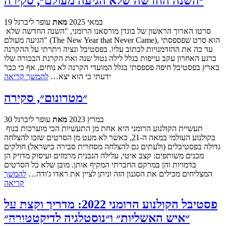
״השנה החדשה שלא הגיעה מעולם״, סקירה
19 במאי 2025
מאת
עופר ליברגל
סרטו הארוך הראשון של בוגדן מורסאנו הרומני, "השנה החדשה שלא
הגיעה מעולם" (The New Year that Never Came), הוא סרט שפספסתי
עד כה את ההזדמנויות לכתוב עליו. בפסטיבל ונציה ויתרתי על ההקרנה
ברגע האחרון עקב עייפות בגלל לילה נטול שנה ואת הקרנת הבכורה שלו
בארץ בפסטיבל חיפה פספסתי בגלל המועדי הקרנה לא נוחים, אף כי כבר
ידעתי כי הוא יצא…
להמשך קריאה
״מטרונום״, סקירה
30 במרץ 2023
מאת
עופר ליברגל
תעשיית הקולנוע הרומני היא אחת מן התעשיות הכי מוערכות בנוף
בקולנוע העולמי במאה ה-21, כאשר לא מעט מן הסרטים שזכו להצלחה
גדולה בפסטיבלים (ולעתים גם להצלחה מסחרית סבירה בישראל) חולקים
מכנים משותפים: קצב איטי, עלילה הנבנית מרמזים ועיסוק מדויק הן
בדמויות והן במרקם החברתי המקיף אותן. מובן שלא כל הסרטים
המצליחים מכילים את הסגנון הזה וניתן לציין את ראדו ג'ודה…
להמשך
קריאה
פסטיבל הקולנוע הרומני 2022: מדריך וקצת על
״איש האשליות״ ו״נוסטלגיה לדיקטטורה״