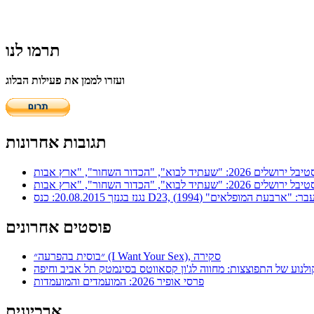
תרמו לנו
ועזרו לממן את פעילות הבלוג
תגובות אחרונות
ר: "ארבעת המופלאים" (1994)
פוסטים אחרונים
״בוסית בהפרעה״ (I Want Your Sex), סקירה
ולנוע של התפוצצות: מחווה לג'ון קסאווטס בסינמטק תל אביב וחיפה
פרסי אופיר 2026: המועמדים והמועמדות
ארכיונים