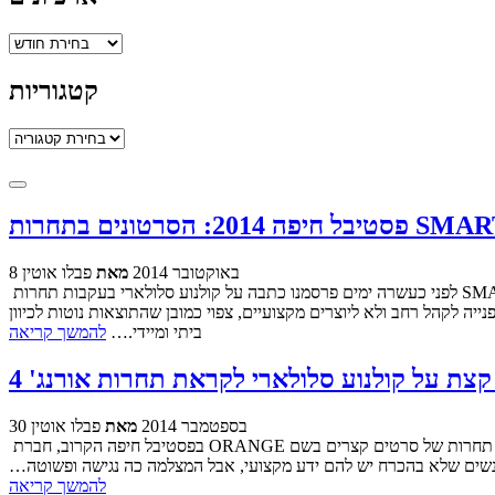
ארכיונים
קטגוריות
קטגוריות
8 באוקטובר 2014
מאת
פבלו אוטין
לפני כעשרה ימים פרסמנו כתבה על קולנוע סלולארי בעקבות תחרות SMART MOVIE של אורנג' 4G. תחרות לסרטים בני דקה שצולמו בטלפון סלולארי. הפוסט נכתב בחסות Orange 4G ותחרות "Smart Movie", מה
ה לקהל רחב ולא ליוצרים מקצועיים, צפוי כמובן שהתוצאות נוטות לכיוון
ביתי ומיידי.…
להמשך קריאה
30 בספטמבר 2014
מאת
פבלו אוטין
בפסטיבל חיפה הקרוב, חברת ORANGE תקיים תחרות של סרטים קצרים בשם "Smart Movie" לסרטים שצולמו בטלפונים סלולאריים. כבר כמה שנים שהחלו לצוץ בעולם פסטיבלים לסרטי טלפונים סלולאריים והיו אף כמה
אנשים שלא בהכרח יש להם ידע מקצועי, אבל המצלמה כה נגישה ופשוטה…
להמשך קריאה