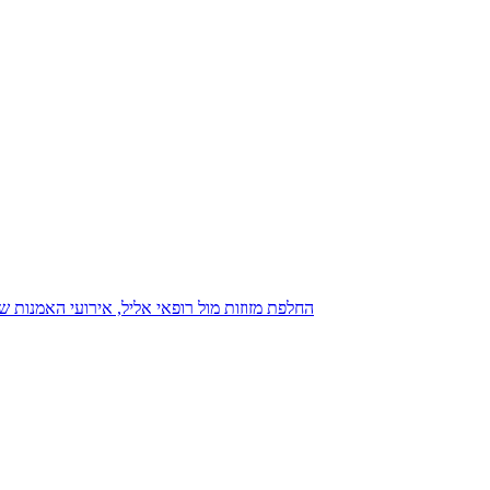
נגנז בגנזך 20.08.2015: כנס D23, החלפת מזוזות מול רופאי אליל