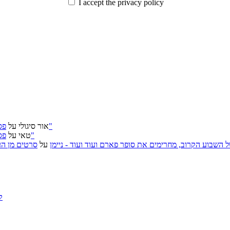
I accept the privacy policy
פסטיבל ירושלים 2026: "שעתיד לבוא", "הכדור השחור", "ארץ אבות"
אור סיגולי
על
פסטיבל ירושלים 2026: "שעתיד לבוא", "הכדור השחור", "ארץ אבות"
טאי
על
, אירועי האמנות של השבוע הקרוב, מחרימים את סופר פארם ועוד ועוד - ניימן
על
סרטים מן העב
ק