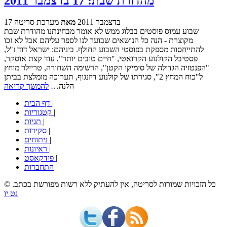
מהדורת שבת: 17 בדצמבר 2011
17 בדצמבר 2011
מאת
מערכת סריטה
שבוע עמוס פוסטים בבלוג ממש לא אומר מבחינתנו מהודרת שבת
מקוצרת - הנה כל הנושאים שבוער לנו לספר עליהם אבל לא זכו
להתייחסות מספקת בפוסטי השבוע החולף. ביניהם: ישראל דוד ז"ל,
פסטיבל הקולנוע הקרואטי, "חיים טובים יותר", עוד קצת אוסקר,
"הפנטזיה הגדולה של סימיקו הקטן", הרשימה השחורה, טריילר מוחץ
ל"כוח המחץ 2", סגירתו של קולנוע דיזנגוף, תערוכה מומלצת בביתן
הלנה…
להמשך קריאה
|
דף הבית
|
קטגוריות
|
תגיות
|
סקירות
|
ניתוחים
|
ראיונות
|
פודקאסט
התחברות
© כל הזכויות שמורות לסריטה, אין להעתיק ללא רשות מפורשת בכתב.
נט יו