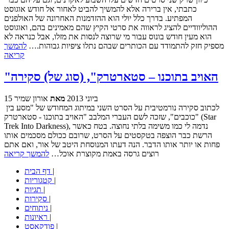
כתבתי, אין ברירה אלא להמשיך להביט לאחור אל חודש אוגוסט
המפתיע. בדרך כלל יולי הוא ההזדמנות האחרונה של האולפנים
ההוליוודיים להציג לראווה את סרטי הקיץ שהם מאמינים בהם, ואוגוסט
הוא מעין חודש בונוס עבור מי שרוצה לנסות את מזלו, אבל כנראה לא
מספיק חזק להתמודד עם הכותרים שבהם נתלו ציפיות גבוהות.…
להמשך
קריאה
"האויב בתוכנו – סטארטרק", (סוג של) סקירה
15 ביוני 2013
מאת
אורון שמיר
לכתוב סקירה נורמטיבית על הסרט השני במיתוג המחודש של "מסע בין
כוכבים", שזכה לשם העברי המלבב "האויב בתוכנו - סטארטרק" (Star
Trek Into Darkness), נדמה לי כמו משימה בלתי נחוצה. בטח כאשר
הרשת כבר הוצפה בטקסטים על הסרט, שרובם ככולם מסכמים אותו
פחות או יותר אותו הדבר. הנה דעתו המנוסחת היטב של אור, ואם אתם
רוצים גרסה באמת מקוצרת אוכל…
להמשך קריאה
|
דף הבית
|
קטגוריות
|
תגיות
|
סקירות
|
ניתוחים
|
ראיונות
|
פודקאסט