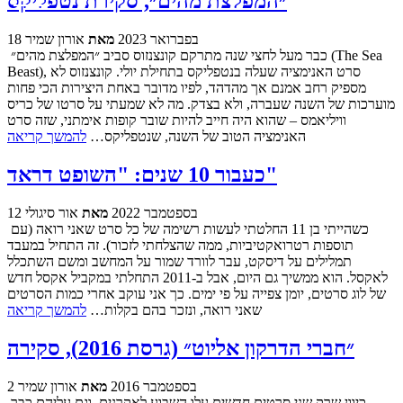
״המפלצת מהים״, סקירת נטפליקס
18 בפברואר 2023
מאת
אורון שמיר
כבר מעל לחצי שנה מתרקם קונצנזוס סביב ״המפלצת מהים״ (The Sea
Beast), סרט האנימציה שעלה בנטפליקס בתחילת יולי. קונצנזוס לא
מספיק רחב אמנם אך מהדהד, לפיו מדובר באחת היצירות הכי פחות
מוערכות של השנה שעברה, ולא בצדק. מה לא שמעתי על סרטו של כריס
וויליאמס – שהוא היה חייב להיות שובר קופות אימתני, שזה סרט
האנימציה הטוב של השנה, שנטפליקס…
להמשך קריאה
כעבור 10 שנים: "השופט דראד"
12 בספטמבר 2022
מאת
אור סיגולי
כשהייתי בן 11 החלטתי לעשות רשימה של כל סרט שאני רואה (עם
תוספות רטרואקטיביות, ממה שהצלחתי לזכור). זה התחיל במעבד
תמלילים על דיסקט, עבר לוורד שמור על המחשב ומשם השתכלל
לאקסל. הוא ממשיך גם היום, אבל ב-2011 התחלתי במקביל אקסל חדש
של לוג סרטים, יומן צפייה על פי ימים. כך אני עוקב אחרי כמות הסרטים
שאני רואה, ונזכר בהם בקלות…
להמשך קריאה
״חברי הדרקון אליוט״ (גרסת 2016), סקירה
2 בספטמבר 2016
מאת
אורון שמיר
כיוון שרק שני סרטים חדשים עלו השבוע לאקרנים, וגם עליהם כבר