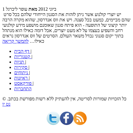
1 ביוני 2012
מאת
עופר ליברגל
יש יוצרי קולנוע אשר ניתן לזהות את הסגנון הייחודי שלהם בכל סרט
שהם מביימים, כמעט בכל סצנה. ויש את ווס אנדרסון, שהוא מקרה הרבה
יותר קיצוני של התופעה - הוא פיתח סגנון שאומנם מושפע מידע קולנועי
רחב והשפיע בעצמו על לא מעט יוצרים, אבל דומה כאילו הוא מנתהל
בתוך יקום סגנוני נבדל משאר העולם. הסרטים של ווס אנדרסון נראים
כאילו…
להמשך קריאה
|
דף הבית
|
קטגוריות
|
תגיות
|
סקירות
|
ניתוחים
|
ראיונות
|
פודקאסט
התחברות
© כל הזכויות שמורות לסריטה, אין להעתיק ללא רשות מפורשת בכתב.
נט יו