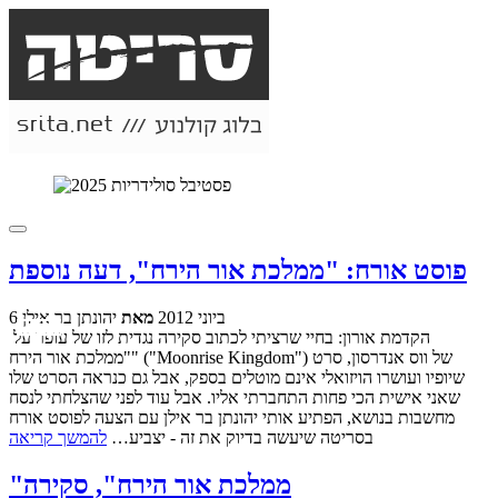
פוסט אורח: "ממלכת אור הירח", דעה נוספת
6 ביוני 2012
מאת
יהונתן בר אילן
הקדמת אורון: בחיי שרציתי לכתוב סקירה נגדית לזו של עופר על
"ממלכת אור הירח" ("Moonrise Kingdom") של ווס אנדרסון, סרט
שיופיו ועושרו הויזואלי אינם מוטלים בספק, אבל גם כנראה הסרט שלו
שאני אישית הכי פחות התחברתי אליו. אבל עוד לפני שהצלחתי לנסח
מחשבות בנושא, הפתיע אותי יהונתן בר אילן עם הצעה לפוסט אורח
בסריטה שיעשה בדיוק את זה - יצביע…
להמשך קריאה
"ממלכת אור הירח", סקירה