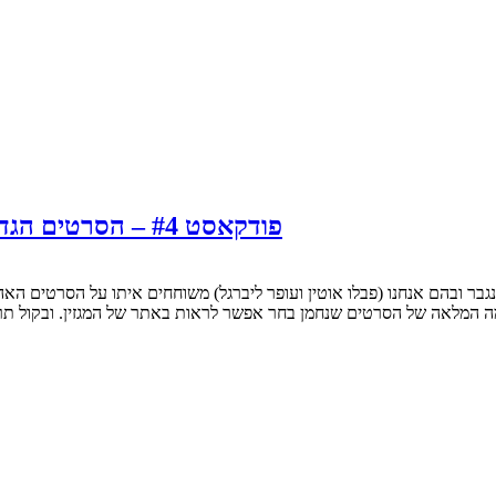
פודקאסט #4 – הסרטים הגדולים עם נחמן אינגבר: "8 וחצי" של פדריקו פליני
ימה המלאה של הסרטים שנחמן בחר אפשר לראות באתר של המגזין. ובקול תר