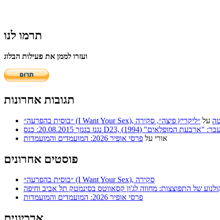
תרמו לנו
ועזרו לממן את פעילות הבלוג
תגובות אחרונות
 | סריטה
על
״ליקריץ פיצה״, סקירה
ר: "ארבעת המופלאים" (1994)
אורי
על
פרסי אופיר 2026: המועמדים והמועמדות
פוסטים אחרונים
״בוסית בהפרעה״ (I Want Your Sex), סקירה
ולנוע של התפוצצות: מחווה לג'ון קסאווטס בסינמטק תל אביב וחיפה
פרסי אופיר 2026: המועמדים והמועמדות
ארכיונים