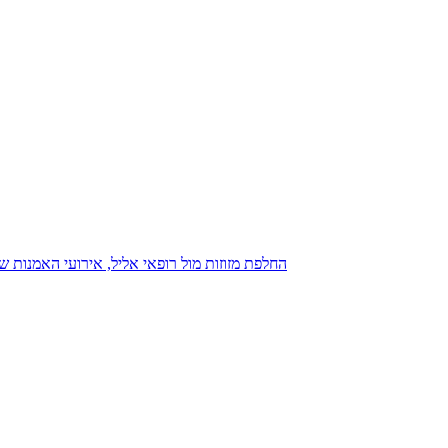
נגנז בגנזך 20.08.2015: כנס D23, החלפת מזוזות מול רופאי אליל