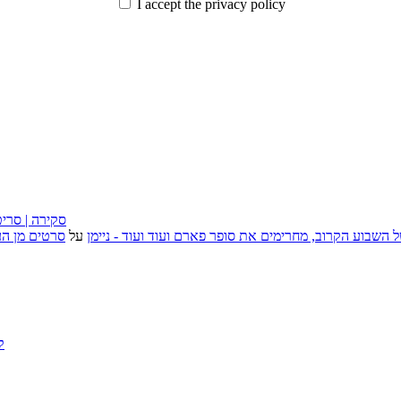
I accept the privacy policy
״בוסית בהפרעה״ (I Want Your Sex), סקירה
, אירועי האמנות של השבוע הקרוב, מחרימים את סופר פארם ועוד ועוד - ניימן
על
סרטים מן העב
ק