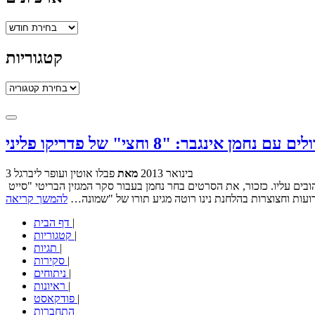
ארכיונים
קטגוריות
קטגוריות
3 בינואר 2013
מאת
פבלו אוטין ועופר ליברגל
תענוג לפתוח את השנה עם הפרק הרביעי בסדרת המפגשים עם נחמן אינגבר ובהם אנחנו (פבלו אוטין ועופר ליברגל) משוחחים איתו על הסרטים האהובים עליו. כזכור, את הסרטים בחר נחמן בעבור סקר המגזין הבריטי "סייט
ועות וחצוצרות בהלחנת נינו רוטה מגיע תורו של "שמונה…
להמשך קריאה
|
דף הבית
|
קטגוריות
|
תגיות
|
סקירות
|
ניתוחים
|
ראיונות
|
פודקאסט
התחברות