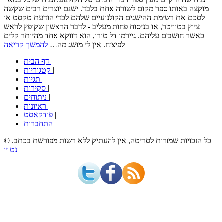
מוקצה באותו ספר מקום לשורה אחת בלבד. ישנם יוצרים רבים שקשה
לסכם את רשימת ההישגים הקולנועיים שלהם לכדי הודעת טקסט או
ציוץ בטוויטר, או בניסוח פחות מעליב - לדבר הראשון שקופץ לראש
כאשר חושבים עליהם. גיירמו דל טורו, הוא דווקא אחד מהיותר קלים
לפיצוח. אין לי מושג מה…
להמשך קריאה
|
דף הבית
|
קטגוריות
|
תגיות
|
סקירות
|
ניתוחים
|
ראיונות
|
פודקאסט
התחברות
© כל הזכויות שמורות לסריטה, אין להעתיק ללא רשות מפורשת בכתב.
נט יו