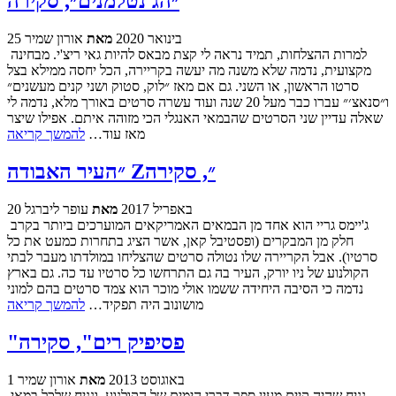
״הג'נטלמנים״, סקירה
25 בינואר 2020
מאת
אורון שמיר
למרות ההצלחות, תמיד נראה לי קצת מבאס להיות גאי ריצ'י. מבחינה
מקצועית, נדמה שלא משנה מה יעשה בקריירה, הכל יחסה ממילא בצל
סרטו הראשון, או השני. גם אם מאז ״לוק, סטוק ושני קנים מעשנים״
ו״סנאצ׳״ עברו כבר מעל 20 שנה ועוד עשרה סרטים באורך מלא, נדמה לי
שאלה עדיין שני הסרטים שהבמאי האנגלי הכי מזוהה איתם. אפילו שיצר
מאז עוד…
להמשך קריאה
״העיר האבודה Z״, סקירה
20 באפריל 2017
מאת
עופר ליברגל
ג'יימס גריי הוא אחד מן הבמאים האמריקאים המוערכים ביותר בקרב
חלק מן המבקרים (ופסטיבל קאן, אשר הציג בתחרות כמעט את כל
סרטיו). אבל הקריירה שלו נטולה סרטים שהצליחו במולדתו מעבר לבתי
הקולנוע של ניו יורק, העיר בה גם התרחשו כל סרטיו עד כה. גם בארץ
נדמה כי הסיבה היחידה ששמו אולי מוכר הוא צמד סרטים בהם למוני
מושונוב היה תפקיד…
להמשך קריאה
"פסיפיק רים", סקירה
1 באוגוסט 2013
מאת
אורון שמיר
נניח שהיה קיים מעין ספר דברי הימים של הקולנוע. ונניח שלכל במאי