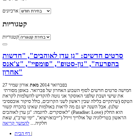
ארכיונים
קטגוריות
קטגוריות
סרטים חדשים: "גן עדן לאוהבים", "חדשות
בהפרעה", "נון-סטופ", "פומפיי", "צ'אנס
אחרון"
27 בפברואר 2014
מאת
אורון שמיר
חמישה סרטים חדשים לסוף השבוע האחרון של פברואר. באופן מסורתי
את שישי ושבת שלפני האוסקר אני נוטה להקדיש להשלמות לקראת
הטקס (שיתקיים בלילה שבין ראשון לשני הקרובים, כולל סיקור אובססיבי
שלנו). אבל השנה יש גם מה לראות באולמות שאינו בהכרח קשור
לאוסקרים. לדוגמה: "גן עדן לאוהבים" (Paradise: Love) הוא החלק
הראשון בטרילוגיה של אולריך זיידל ("ייבוא/ייצוא", "ימי שרב"), שאת
חלקיה…
להמשך קריאה
|
דף הבית