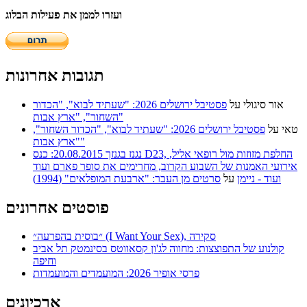
ועזרו לממן את פעילות הבלוג
תגובות אחרונות
אור סיגולי
על
פסטיבל ירושלים 2026: "שעתיד לבוא", "הכדור
השחור", "ארץ אבות"
טאי
על
פסטיבל ירושלים 2026: "שעתיד לבוא", "הכדור השחור",
"ארץ אבות"
נגנז בגנזך 20.08.2015: כנס D23, החלפת מזוזות מול רופאי אליל,
אירועי האמנות של השבוע הקרוב, מחרימים את סופר פארם ועוד
ועוד - ניימן
על
סרטים מן העבר: "ארבעת המופלאים" (1994)
פוסטים אחרונים
״בוסית בהפרעה״ (I Want Your Sex), סקירה
קולנוע של התפוצצות: מחווה לג'ון קסאווטס בסינמטק תל אביב
וחיפה
פרסי אופיר 2026: המועמדים והמועמדות
ארכיונים