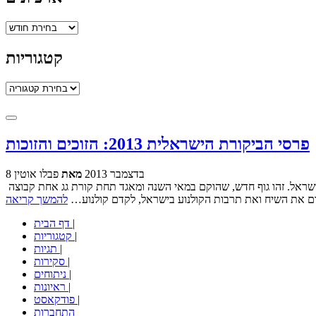
ארכיונים
קטגוריות
קטגוריות
פרסי הביקורת הישראלית 2013: הזוכים והזוכות
8 בדצמבר 2013
מאת
פבלו אוטין
קודם כל צריך להתחיל את הטקסט בגילוי נאות, שכן אני הולך לכתוב על מוסד שאני לא רק חבר בו אלא גם עומד כיום בראשו: פורום מבקרי הקולנוע בישראל. זהו גוף חדש, שהוקם במאי השנה ומאגד תחת קורת גג אחת קבוצה
דם את השיח ואת תרבות הקולנוע בישראל, לקדם קולנוע…
להמשך קריאה
|
דף הבית
|
קטגוריות
|
תגיות
|
סקירות
|
ניתוחים
|
ראיונות
|
פודקאסט
התחברות