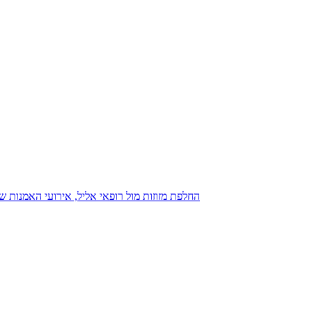
נגנז בגנזך 20.08.2015: כנס D23, החלפת מזוזות מול רופאי אליל