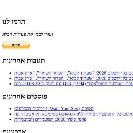
תרמו לנו
ועזרו לממן את פעילות הבלוג
תגובות אחרונות
ר: "ארבעת המופלאים" (1994)
פוסטים אחרונים
״בוסית בהפרעה״ (I Want Your Sex), סקירה
ולנוע של התפוצצות: מחווה לג'ון קסאווטס בסינמטק תל אביב וחיפה
פרסי אופיר 2026: המועמדים והמועמדות
ארכיונים