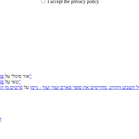
I accept the privacy policy
פסטיבל ירושלים 2026: "שעתיד לבוא", "הכדור השחור", "ארץ אבות"
אור סיגולי
על
פסטיבל ירושלים 2026: "שעתיד לבוא", "הכדור השחור", "ארץ אבות"
טאי
על
, אירועי האמנות של השבוע הקרוב, מחרימים את סופר פארם ועוד ועוד - ניימן
על
סרטים מן העב
ק