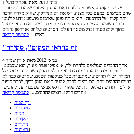
1 ביוני 2012
מאת
עופר ליברגל
יש יוצרי קולנוע אשר ניתן לזהות את הסגנון הייחודי שלהם בכל סרט
שהם מביימים, כמעט בכל סצנה. ויש את ווס אנדרסון, שהוא מקרה הרבה
יותר קיצוני של התופעה - הוא פיתח סגנון שאומנם מושפע מידע קולנועי
רחב והשפיע בעצמו על לא מעט יוצרים, אבל דומה כאילו הוא מנתהל
בתוך יקום סגנוני נבדל משאר העולם. הסרטים של ווס אנדרסון נראים
כאילו…
להמשך קריאה
"זה בוודאי המקום", סקירה
4 במאי 2012
מאת
אורון שמיר
אחד הדברים הנפלאים בלהיות ילד, או אפילו צעיר מאוד, הוא שכמעט
כל אירוע מדהים אותך. מדהים באמת, לא במובן השחוק והיומיומי של
המילה. יש לי תחושה, שמתגברת ככל שנוקפות השנים, שסרטים כבר לא
רוצים להדהים יותר. הם רוצים לבדר, להעביר את הזמן בכיף, לספר סיפור
או ליצור תחושה מלאכותית של שאריות רגש אנושי שפעם ידענו להרגיש.
אחרים דווקא רוצים להדהים,…
להמשך קריאה
|
דף הבית
|
קטגוריות
|
תגיות
|
סקירות
|
ניתוחים
|
ראיונות