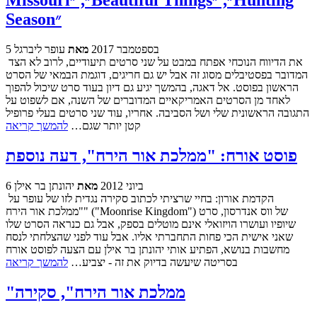
Missouri״, ״Beautiful Things״, ״Hunting
Season״
5 בספטמבר 2017
מאת
עופר ליברגל
את הדיווח הנוכחי אפתח במבט על שני סרטים תיעודיים, לרוב לא הצד
המדובר בפסטיבלים מסוג זה אבל יש גם חריגים, דוגמת הבמאי של הסרט
הראשון בפוסט. אל דאגה, בהמשך יגיע גם דיון בעוד סרט שיכול להפוך
לאחד מן הסרטים האמריקאיים המדוברים של השנה, אם לשפוט על
התגובה הראשונית שלי ושל הסביבה. אחריו, עוד שני סרטים בעלי פרופיל
קטן יותר שגם…
להמשך קריאה
פוסט אורח: "ממלכת אור הירח", דעה נוספת
6 ביוני 2012
מאת
יהונתן בר אילן
הקדמת אורון: בחיי שרציתי לכתוב סקירה נגדית לזו של עופר על
"ממלכת אור הירח" ("Moonrise Kingdom") של ווס אנדרסון, סרט
שיופיו ועושרו הויזואלי אינם מוטלים בספק, אבל גם כנראה הסרט שלו
שאני אישית הכי פחות התחברתי אליו. אבל עוד לפני שהצלחתי לנסח
מחשבות בנושא, הפתיע אותי יהונתן בר אילן עם הצעה לפוסט אורח
בסריטה שיעשה בדיוק את זה - יצביע…
להמשך קריאה
"ממלכת אור הירח", סקירה