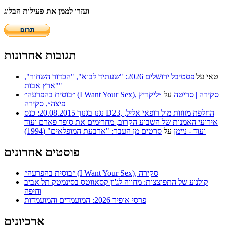
ועזרו לממן את פעילות הבלוג
תגובות אחרונות
טאי
על
פסטיבל ירושלים 2026: "שעתיד לבוא", "הכדור השחור",
"ארץ אבות"
״בוסית בהפרעה״ (I Want Your Sex), סקירה | סריטה
על
״ליקריץ
פיצה״, סקירה
נגנז בגנזך 20.08.2015: כנס D23, החלפת מזוזות מול רופאי אליל,
אירועי האמנות של השבוע הקרוב, מחרימים את סופר פארם ועוד
ועוד - ניימן
על
סרטים מן העבר: "ארבעת המופלאים" (1994)
פוסטים אחרונים
״בוסית בהפרעה״ (I Want Your Sex), סקירה
קולנוע של התפוצצות: מחווה לג'ון קסאווטס בסינמטק תל אביב
וחיפה
פרסי אופיר 2026: המועמדים והמועמדות
ארכיונים