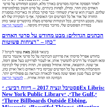
לאחר הפסקה ארוכה מסרטים באורך מלא, המבט המחודש על סרטי
האחים כהן חוזר, ומדלג, לפחות בינתיים, על סרט חשוב בפילמוגרפיה
שלהם. העניין הוא ש״ארץ קשוחה״ כבר סוקר בבלוג זה באריכות במסגרת
החזרה של אור אל כל הסרטים זוכי האוסקר. אף כי הסקירה שלו לא
נגעה, מטבע הדברים, בכל הנקודות שהסרט מעלה בהקשרים שאני בוחן
בסדרת הפוסטים שלי, מדובר בסקירה מקיפה…
להמשך קריאה
הכהנים הגדולים: מבט מחודש על סרטי האחים
כהן – "רציחות פשוטות"
7 בינואר 2018
מאת
עופר ליברגל
בחודש אפריל סיימתי את פרויקט הכתיבה על כל סרטי אינגמר ברגמן
ומאז חשבתי על דרכים להמשיך אותו, או לעבור לפרויקט בעל אופן דומה,
אך שונה. התוצאה, אותה אתחיל בפוסט זה, תהיה ניסיון שלי לכתיבה
והסתכלות מחדש על כל הסרטים שביימו בידי האחים ג'ואל ואיתן כהן,
יוצרים בעלי סגנון ואופי שונה מאוד לכאורה וכנראה גם פופולריים יותר.
הבחינה הזו תהיה אחרת…
להמשך קריאה
פסטיבל ונציה 2017 – דיווח רביעי: ״Ex Libris:
New York Public Library״, ״The Gulf״,
״Three Billboards Outside Ebbing,