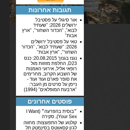
תגובות אחרונות
אור סיגולי
על
פסטיבל
ירושלים 2026: "שעתיד
לבוא", "הכדור השחור", "ארץ
אבות"
טאי
על
פסטיבל ירושלים
2026: "שעתיד לבוא", "הכדור
השחור", "ארץ אבות"
נגנז בגנזך 20.08.2015: כנס
D23, החלפת מזוזות מול
רופאי אליל, אירועי האמנות
של השבוע הקרוב, מחרימים
את סופר פארם ועוד ועוד -
ניימן
על
סרטים מן העבר:
"ארבעת המופלאים" (1994)
פוסטים אחרונים
״בוסית בהפרעה״ (I Want
Your Sex), סקירה
קולנוע של התפוצצות: מחווה
לג'ון קסאווטס בסינמטק תל