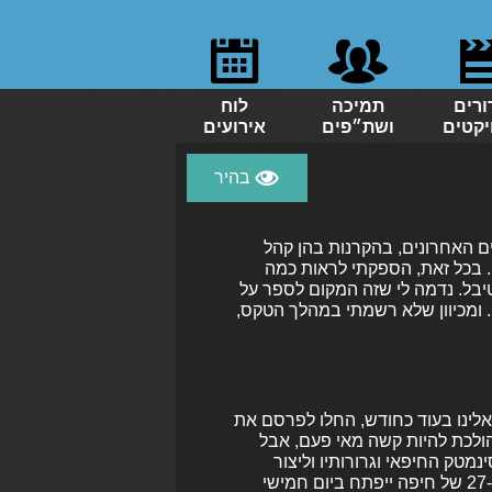
ורים
תמיכה
לוח
יקטים
ושת״פים
אירועים
ם האחרונים, בהקרנות בהן קהל
). בכל זאת, הספקתי לראות כמה
בל. נדמה לי שזה המקום לספר על
 ומכיוון שלא רשמתי במהלך הטקס,
 אלינו בעוד כחודש, החלו לפרסם את
הולכת להיות קשה מאי פעם, אבל
נמטק החיפאי וגרורותיו וליצור
שבועיים עמוסים בקולנוע משובח מכל סוג ומין. פסטיבל הסרטים ה-27 של חיפה ייפתח ביום חמישי