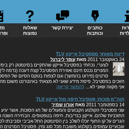
דות
כותבים
יצירת קשר
שאלות
מד
לדות
וכותבות
נפוצות
ופרו
דיווח מאוחר מפסטיבל אייקון TLV
24 באוקטובר 2011
מאת
עופר ליברגל
לצערי, נכחתי בפסטיבל אייקון שהתקיים בסינמטק רק בימי
המנויים נכנס חינם ואווירת הפסטיבל קצת דעכה (נדמה לי
סרטים (פירוט בהמשך) וגם לצפות בטקס הסיום של הפסטי
הזוכים בפסטיבל, פיסת מידע שאני לא מצאתי באינטרנט משום מה.
אני מקווה שאני לא…
להמשך קריאה
חוה"מ סוכות: פטסיבל חיפה מול אייקון TLV
14 בספטמבר 2011
מאת
אורון שמיר
שני פסטיבלי הקולנוע הקבועים והמעולים של חג הסוכות, אשר יגיע
התוכניות שלהם. אייקון בנדיבות, חיפה בטפטופים. הבחירה השנה 
הגרים על קו החוף יוכלו לשלב בין הסינמטק התל-אביבי וסביבתו לסי