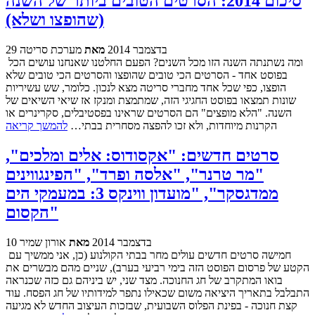
סיכום 2014: הסרטים הטובים ביותר של השנה
(שהופצו ושלא)
29 בדצמבר 2014
מאת
מערכת סריטה
ומה נשתנתה השנה הזו מכל השנים? הפעם החלטנו שאנחנו עושים הכל
בפוסט אחד - הסרטים הכי טובים שהופצו והסרטים הכי טובים שלא
הופצו, כפי שכל אחד מחברי סריטה מצא לנכון. כלומר, שש עשיריות
שונות תמצאו בפוסט החגיגי הזה, שמתמצת ומנקז אז שיאי השיאים של
השנה. "הלא מופצים" הם הסרטים שראינו בפסטיבלים, סקרינרים או
הקרנות מיוחדות, ולא זכו להפצה מסחרית בבתי…
להמשך קריאה
סרטים חדשים: "אקסודוס: אלים ומלכים",
"מר טרנר", "אלסה ופרד", "הפינגווינים
ממדגסקר", "מועדון ווינקס 3: במעמקי הים
הקסום"
10 בדצמבר 2014
מאת
אורון שמיר
חמישה סרטים חדשים עולים מחר בבתי הקולנוע (כן, אני ממשיך עם
הקטע של פרסום הפוסט הזה בימי רביעי בערב), שניים מהם מבשרים את
בואו המתקרב של חג החנוכה. מצד שני, יש ביניהם גם כזה שכנראה
התבלבל בתאריך היציאה משום שכאילו נתפר למידותיו של חג הפסח. עוד
קצת חנוכה - בפינת הפלוס השבועית, שבזכות העיצוב החדש לא מגיעה