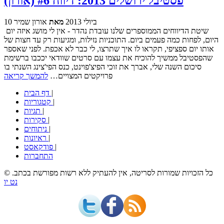
פסטיבל ירושלים 2013: דיווח #6 (אורון)
10 ביולי 2013
מאת
אורון שמיר
שיטת הדיווחים הממוספרים שלנו עובדת נהדר - אין לי מושג איזה יום
היום, לפחות כמה פעמים ביום. התוכניות נזילות, ומגיעות רק עד חצות של
אותו יום ספציפי, תקראו לו איך שתרצו, לי כבר לא אכפת. לפני שאספר
שהפסטיבל ממשיך להוכיח את עצמו עם סרטים שוודאי יככבו ברשימת
סיכום השנה שלי, אברך את זוכי הפיצ'פוינט, כנס הפי'צינג השנתי בו
פרויקטים המצויים…
להמשך קריאה
|
דף הבית
|
קטגוריות
|
תגיות
|
סקירות
|
ניתוחים
|
ראיונות
|
פודקאסט
התחברות
© כל הזכויות שמורות לסריטה, אין להעתיק ללא רשות מפורשת בכתב.
נט יו