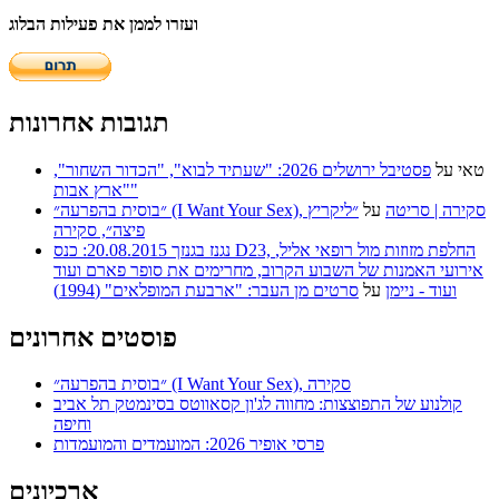
ועזרו לממן את פעילות הבלוג
תגובות אחרונות
טאי
על
פסטיבל ירושלים 2026: "שעתיד לבוא", "הכדור השחור",
"ארץ אבות"
״בוסית בהפרעה״ (I Want Your Sex), סקירה | סריטה
על
״ליקריץ
פיצה״, סקירה
נגנז בגנזך 20.08.2015: כנס D23, החלפת מזוזות מול רופאי אליל,
אירועי האמנות של השבוע הקרוב, מחרימים את סופר פארם ועוד
ועוד - ניימן
על
סרטים מן העבר: "ארבעת המופלאים" (1994)
פוסטים אחרונים
״בוסית בהפרעה״ (I Want Your Sex), סקירה
קולנוע של התפוצצות: מחווה לג'ון קסאווטס בסינמטק תל אביב
וחיפה
פרסי אופיר 2026: המועמדים והמועמדות
ארכיונים