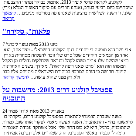
לקולנוע לקראת פרסי אופיר 2013. אתמול בבוקר נפתחו ההצבעות,
שיסתיימו ביום רביעי בערב, ואנחנו חוזרים עם סיקור האופיר המלא (מדי)
שלנו. זו השנה השלישית ברציפות שאנחנו פה בסריטה מגיעים…
להמשך
קריאה
"פלאות", סקירה
7 ביוני 2013
מאת
עופר ליברגל
אבי נשר הוא תופעה די ייחודית בנוף הקולנוע הישראלי - מצד אחד, הוא
אחד מן הבמאים היחידים שכל סרט שלו זוכה להצלחה מסחרית בארץ,
במאי שהשם שלו אומר משהו לקהל וכנראה שלחלקים גדולים מן הקהל
המשהו הזה הוא "סרט שאני רוצה לראות". מאידך, בשנים האחרונות
קיימת תחושה כי הזרם המרכזי בביקורת הישראלית מתייחס אליו בבוז
ולא רק מפני שהוא עושה…
להמשך קריאה
פסטיבל קולנוע דרום 2013: מחשבות על
התוכניה
24 באפריל 2013
מאת
אורון שמיר
בשנה שעברה הוזמנתי להתארח בפסטיבל קולנוע דרום, ביקרתי בו
לראשונה בחיי - והתאהבתי. השנה אעשה מאמץ לפקוד אותו שוב, למרות
שהתוכניה, כרגיל, היא לא כוס התה שלי. אבל אשתקד עבודת האוצרות
גרמה לי לבטוח באנשי הפסטיבל הזה, שמהווים אלטרנטיבה אמיתית.