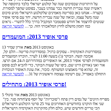
על היתרונות שבסיכום שנה של קולנוע ישראלי בלבד בתקופה של
ראשית שנה עברית חדשה כבר עמדנו בעבר, בפוסט שהפך למסורת.
בקצרה - אנחנו כאן בסריטה מאמינים שלקולנוע הישראלי מגיע סיכום
שנה משל עצמו, ובואה של שנה עברית חדשה, יחד עם פרסי אופיר
שנוטים להיצמד אל חודש ספטמבר המקביל בדרך כלל לתשרי - נראים
כמו תזמון מושלם לחיץ המלאכותי הזה. כך…
להמשך קריאה
פרסי אופיר 2013: המועמדים
13 באוגוסט 2013
מאת
אורון שמיר
במסדרונות האקדמיה - עסקים כרגיל. במסדרונות סריטה - הלם קל,
אכזבה קשה. הבוקר (ג') בשעה 11:00 לערך, הוכרזו המועמדים
והמועמדות לפרסי אופיר 2013, או האופירים במהדורתם ה-24 אם תרצו.
אור ואני (אורון) היינו שם, ביפו של שעות הבוקר, כדי להביא לכם פוסט
זה, שהוא פרי מאמצינו המשותף. כזכור, את עונת האופיר הנוכחית
התחלנו באפריל, עם רשימה עצומה וראשונית של 31…
להמשך קריאה
פרסי אופיר 2013: מתחילים!
5 באוגוסט 2013
מאת
אור סיגולי
"מפריח היונים" של נסים דיין פתח ו"סוכריות" של יוסף פיצ'חדזה סגר. בין
שני אלו הוקרנו בחודשיים האחרונים עוד 25 סרטי הקולנוע הישראלים
הכי טריים וחדשים שיש, כולם חלק מהקרנות האקדמיה הישראלית