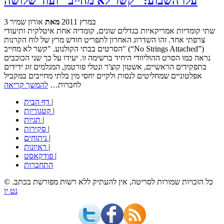
עלו השבוע: "קשר לא מחייב" ועוד שלושה
3 במרץ 2011
מאת
אורון שמיר
שתי קומדיות אמריקאיות בגדלים שונים, קומדיה אחת איטלקית ותיעודי
צרפתי אחד. זהו השדרוג האחרון לתפריט חודש מרץ של לוח הקרנות
הסרטים בבתי הקולנוע. "קשר לא מחייב" (“No Strings Attached”)
נראה כמו הסרט ההוליוודי היחיד ברשימה זו. יעידו על כך שני הכוכבים
בתפקידים הראשיים, אשטון קוצ'ר ונטלי פורטמן, המגלמים זוג ידידים
אפלטוניים שמחליטים לנסות ולקיים יחסי מין בלתי מחייבים במקביל
לחברות…
להמשך קריאה
|
דף הבית
|
קטגוריות
|
תגיות
|
סקירות
|
ניתוחים
|
ראיונות
|
פודקאסט
התחברות
© כל הזכויות שמורות לסריטה, אין להעתיק ללא רשות מפורשת בכתב.
נט יו