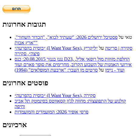
תגובות אחרונות
טאי
על
פסטיבל ירושלים 2026: "שעתיד לבוא", "הכדור השחור",
"ארץ אבות"
״בוסית בהפרעה״ (I Want Your Sex), סקירה | סריטה
על
״ליקריץ
פיצה״, סקירה
נגנז בגנזך 20.08.2015: כנס D23, החלפת מזוזות מול רופאי אליל,
אירועי האמנות של השבוע הקרוב, מחרימים את סופר פארם ועוד
ועוד - ניימן
על
סרטים מן העבר: "ארבעת המופלאים" (1994)
פוסטים אחרונים
״בוסית בהפרעה״ (I Want Your Sex), סקירה
קולנוע של התפוצצות: מחווה לג'ון קסאווטס בסינמטק תל אביב
וחיפה
פרסי אופיר 2026: המועמדים והמועמדות
ארכיונים