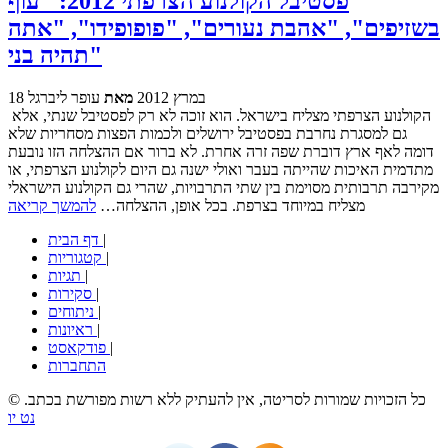
פסטיבל הקולנוע הצרפתי 2012: "עוף
בשזיפים", "אהבת נעורים", "פופופידו", "אתה
תהיה בני"
18 במרץ 2012
מאת
עופר ליברגל
הקולנוע הצרפתי מצליח בישראל. הוא זוכה לא רק לפסטיבל שנתי, אלא
גם למסגרת נחרבת בפסטיבל ירושלים ולכמות הפצות מסחריות שלא
דומה לאף ארץ דוברת שפה זרה אחרת. לא ברור אם ההצלחה הזו נובעת
מתדמית האיכות שהייתה בעבר ואולי ישנה גם היום לקולנוע הצרפתי, או
מקירבה תרבותית מסוימת בין שתי התרבויות, שהרי גם הקולנוע הישראלי
מצליח במיוחד בצרפת. בכל אופן, ההצלחה…
להמשך קריאה
|
דף הבית
|
קטגוריות
|
תגיות
|
סקירות
|
ניתוחים
|
ראיונות
|
פודקאסט
התחברות
© כל הזכויות שמורות לסריטה, אין להעתיק ללא רשות מפורשת בכתב.
נט יו