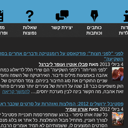
דות
כותבים
יצירת קשר
שאלות
מד
לדות
וכותבות
נפוצות
ופרו
לפני "לפני חצות": פודקאסט על רומנטיקה ודברים אחרים בסרט
השקיעה"
4 ביולי 2013
מאת
פבלו אוטין ועופר ליברגל
"לפני הזריחה" ו"לפני השקיעה" הם שירי הלל לדיאלוג כמח
אהבה באמצעות מילים ודיבור. האירוטיקה של השפה והעדי
שניים החוקרים את סוג החיבור ביניהם. צמד הסרטים של ריצ'
הוק משפיעים כבר 18 שנה על דורות של צעירים יותר ו
זאת אהבה, מה הקשר בינה לבין מערכת יחסים,…
להמשך קריאה
פסטיבל ירושלים 2012: המלצות ואזהרות על סרטים שכבר ראינו
4 ביולי 2012
מאת
אורון שמיר
כל שנה אותו סיפור - ברגע שמתפרסמת תוכניית פסטיבל יר
לצורך העניין, מתחיל מבול ההמלצות. כל אתר או בלוג מנס
הסרטים המוצעים לו, ששמותיהם לא תמיד אומרים הרבה. ל