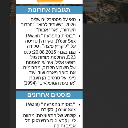
תגובות אחרונות
טאי
על
פסטיבל ירושלים
2026: "שעתיד לבוא", "הכדור
השחור", "ארץ אבות"
״בוסית בהפרעה״ (I Want
Your Sex), סקירה | סריטה
על
״ליקריץ פיצה״, סקירה
נגנז בגנזך 20.08.2015: כנס
D23, החלפת מזוזות מול
רופאי אליל, אירועי האמנות
של השבוע הקרוב, מחרימים
את סופר פארם ועוד ועוד -
ניימן
על
סרטים מן העבר:
"ארבעת המופלאים" (1994)
פוסטים אחרונים
״בוסית בהפרעה״ (I Want
Your Sex), סקירה
קולנוע של התפוצצות: מחווה
לג'ון קסאווטס בסינמטק תל
אביב וחיפה