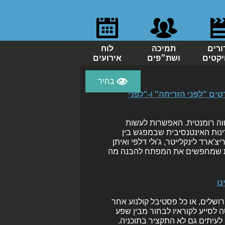
ורים
תמיכה
לוח
יקטים
ושת״פים
אירועים
ים "לפני הזריחה" ו-"לפני
ווה רומנטית. האפשרות לעשות
נות האינטנסיבית שבמפגש בין
ארד לינקלייטר, ג'ולי דלפי ואיתן
צעירים פחות שמחפשים את המפתח להבנה מה
ושלים, או כל פסטיבל קולנוע אחר
ה לסייע לקוראיו לבחור מבין שפע
עיתים גם לא התקציר בתוכניה.