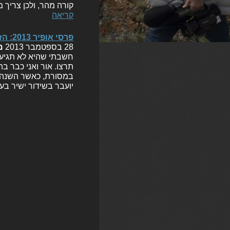
קורה מהר, ולכן צריך 
קריאה
פרסי אופיר 2013: הזוכים, הזוכות, והטקס
28 בספטמבר 2013
מ
תרצו. אור ואני כבר ב
במסורת, כאשר השנה 
יועבר בשידור ישיר בערוץ 10 בטלוויזיה, או באתר נענע 10 באינטרנ