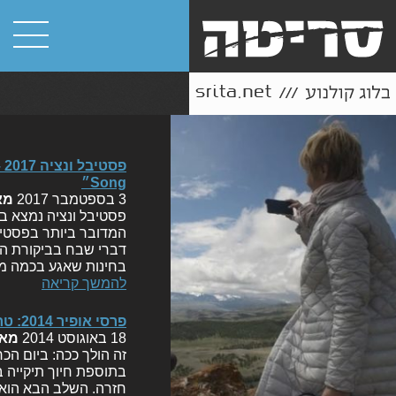
Song״
3 בספטמבר 2017
מא
פסטיבל ונציה נמצא ב
המדובר ביותר בפסטיב
דברי שבח בביקורת העו
בחינות שאגע בכמה מה
להמשך קריאה
פרסי אופיר 2014: טריוויה והיסטוריה של מועמדי השנה
18 באוגוסט 2014
מא
בתוספת חיוך תיקייה ב
חזרה. השלב הבא הוא 