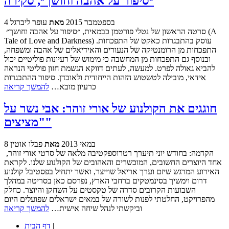
״סיפור על אהבה וחושך״, סקירה
4 בספטמבר 2015
מאת
עופר ליברגל
סרטה הראשון של נטלי פורטמן כבמאית, ״סיפור על אהבה וחושך״ (A
Tale of Love and Darkness) עוסק בהתבגרות כאקט של התפכחות.
התפכחות מן הרומנטיקה של הנעורים והאידיאלים של אהבה ומשפחה,
ובנוסף גם התפכחות מן המחשבה כי מימוש של רעיונות פוליטיים יכול
להביא גאולה לפרט. למעשה, לעתים דווקא הגשמת חזון פוליטי הנראה
אידאי, מובילה לטשטוש הזהות הייחודית ולאובדן. סיפור ההתבגרות
כרעיון מובא…
להמשך קריאה
חוגגים את הקולנוע של אורי זוהר: אבי נשר על
"מציצים"
8 במאי 2013
מאת
פבלו אוטין
הקדמה: בחודש יוני תיערך רטרוספקטיבה מלאה של סרטי אורי זוהר,
אחד היוצרים החשובים, המוכשרים והאהובים של הקולנוע שלנו. לקראת
האירוע המרגש שיזם וערך אריאל שוייצר, ואשר יתחיל בפסטיבל קולנוע
דרום וימשיך בסינמטקים ברחבי הארץ, נפרסם כאן בסריטה במהלך
השבועות הקרובים סדרה של טקסטים על השחקן והיוצר. כחלק
מהפרויקט, החלטתי לפנות לשורה של במאים ישראלים שפועלים היום
וביקשתי לנהל שיחה אישית…
להמשך קריאה
|
דף הבית