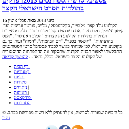
פסטיבל סרטי הסטודנטים 2013: פרקים
בתולדות הסרט הישראלי הקצר
16 ביוני 2013
מאת
פבלו אוטין
הקולנוע נולד קצר. מלומייר, סקלדנובסקי, מלייס, פורטר וגריפית ועד
קיטון וצ'פלין, כולם חקרו את הפורמט הקצר ויצרו בתוכו. חלק מהיצירות
הגדולות בתולדות הקולנוע הן קצרות: "הכלב האנדלוזי", "אפס
בהתנהגות", "חופשה בכפר", "דם הבהמות", "המזח" ועוד. כך גם
בקולנוע הישראלי. לכן שמחתי כאשר לכבוד פסטיבל סרטי הסטודנטים
התבקשתי לאצור תכנית הקרנות שתסקור את ההתפתחות ההיסטורית
של הקולנוע הקצר בישראל. בכלל, נראה…
להמשך קריאה
|
דף הבית
|
קטגוריות
|
תגיות
|
סקירות
|
ניתוחים
|
ראיונות
|
פודקאסט
התחברות
© כל הזכויות שמורות לסריטה, אין להעתיק ללא רשות מפורשת בכתב.
נט יו