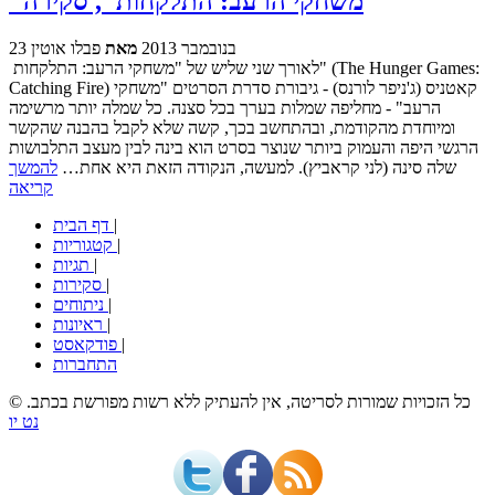
"משחקי הרעב: התלקחות", סקירה
23 בנובמבר 2013
מאת
פבלו אוטין
לאורך שני שליש של "משחקי הרעב: התלקחות" (The Hunger Games:
Catching Fire) קאטניס (ג'ניפר לורנס) - גיבורת סדרת הסרטים "משחקי
הרעב" - מחליפה שמלות בערך בכל סצנה. כל שמלה יותר מרשימה
ומיוחדת מהקודמת, ובהתחשב בכך, קשה שלא לקבל בהבנה שהקשר
הרגשי היפה והעמוק ביותר שנוצר בסרט הוא בינה לבין מעצב התלבושות
שלה סינה (לני קראביץ). למעשה, הנקודה הזאת היא אחת…
להמשך
קריאה
|
דף הבית
|
קטגוריות
|
תגיות
|
סקירות
|
ניתוחים
|
ראיונות
|
פודקאסט
התחברות
© כל הזכויות שמורות לסריטה, אין להעתיק ללא רשות מפורשת בכתב.
נט יו